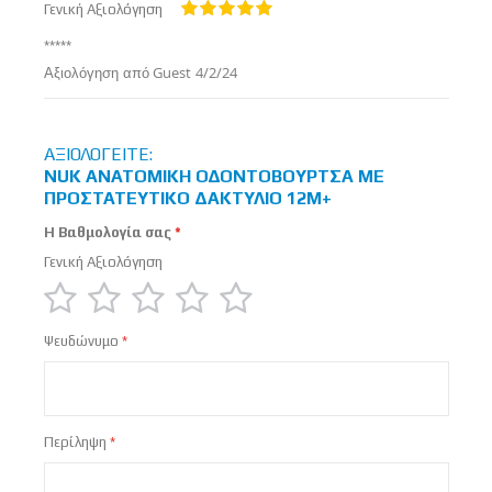
Γενική Αξιολόγηση
100%
*****
Δημοσιεύτηκε
Αξιολόγηση από
Guest
4/2/24
στις
ΑΞΙΟΛΟΓΕΊΤΕ:
NUK ΑΝΑΤΟΜΙΚΉ ΟΔΟΝΤΌΒΟΥΡΤΣΑ ΜΕ
ΠΡΟΣΤΑΤΕΥΤΙΚΌ ΔΑΚΤΎΛΙΟ 12M+
Η Βαθμολογία σας
Γενική Αξιολόγηση
1
2
3
4
5
Ψευδώνυμο
star
stars
stars
stars
stars
Περίληψη