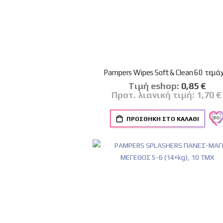
Pampers Wipes Soft & Clean 60 τεμά
Tιμή eshop:
Ειδική
0,85 €
Τιμή
Προτ. λιανική τιμή:
1,70 €
ΠΡΟΣΘΉΚΗ ΣΤΟ ΚΑΛΆΘΙ