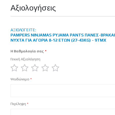
Αξιολογήσεις
ΑΞΙΟΛΟΓΕΊΤΕ:
PAMPERS NINJAMAS PYJAMA PANTS ΠΆΝΕΣ-ΒΡΑΚΆΚΙ
ΝΎΧΤΑ ΓΙΑ ΑΓΌΡΙΑ 8-12 EΤΏΝ (27-43KG) - 9ΤΜΧ
Η Βαθμολογία σας
Γενική Αξιολόγηση
1
2
3
4
5
Ψευδώνυμο
star
stars
stars
stars
stars
Περίληψη