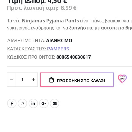
Tιμή eshop:
4,50 €
Προτ. λιανική τιμή:
8,99 €
Τα νέα
Ninjamas Pyjama Pants
είναι πάνες βρακάκι για
νυκτερινής ενούρησης και να
ξυπνήσετε με αυτοπεποίθη
ΔΙΑΘΕΣΙΜΌΤΗΤΑ:
ΔΙΑΘΈΣΙΜO
ΚΑΤΑΣΚΕΥΑΣΤΉΣ:
PAMPERS
ΚΩΔΙΚΌΣ ΠΡΟΪΌΝΤΟΣ
8006540630617
ΠΡΟΣΘΉΚΗ ΣΤΟ ΚΑΛΆΘΙ