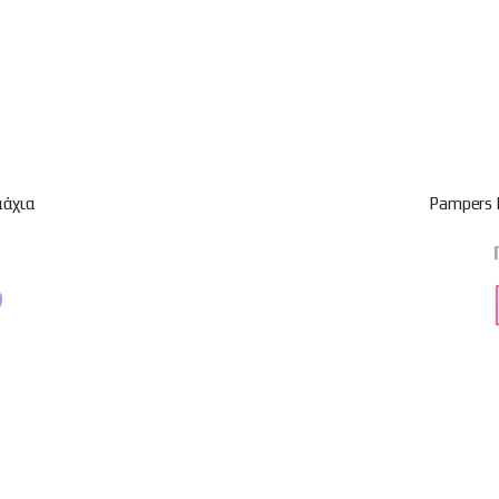
μάχια
Pampers 