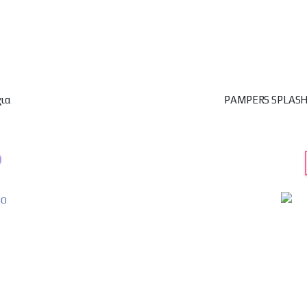
χια
PAMPERS SPLASHE