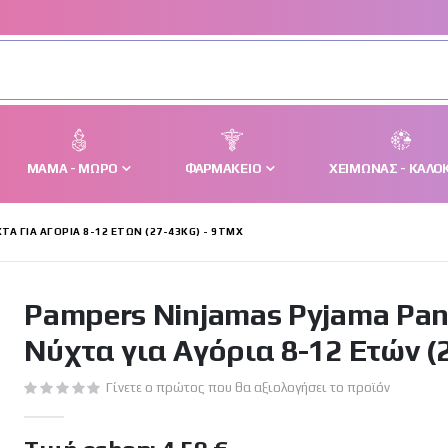
ΜΑΜΆ - ΜΩΡΌ
ΦΑΡΜΑΚΕΊΟ
ΧΕΙΜΏΝΑΣ - ΚΑΛΟΚ
 ΓΙΑ ΑΓΌΡΙΑ 8-12 EΤΏΝ (27-43KG) - 9ΤΜΧ
Pampers Ninjamas Pyjama Pan
Νύχτα για Αγόρια 8-12 Eτών (2
Γίνετε ο πρώτος που θα αξιολογήσει το προϊόν