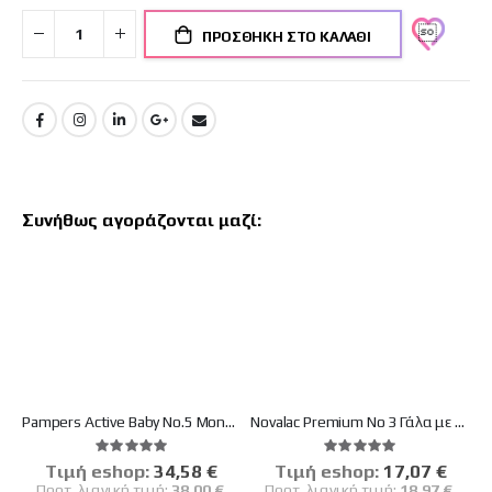
ΠΡΟΣΘΉΚΗ ΣΤΟ ΚΑΛΆΘΙ
Συνήθως αγοράζονται μαζί:
Pampers Active Baby No.5 Monthly Pack (11-16kg) 150 Πάνες
Novalac Premium Νο 3 Γάλα με Συμβιοτικά Για Ηλικίες 12-36 Μηνών 400gr
Βαθμολογία:
Βαθμολογία:
100%
100%
Tιμή eshop:
Ειδική
34,58 €
Tιμή eshop:
Ειδική
17,07 €
Τιμή
Τιμή
Προτ. λιανική τιμή:
38,00 €
Προτ. λιανική τιμή:
18,97 €