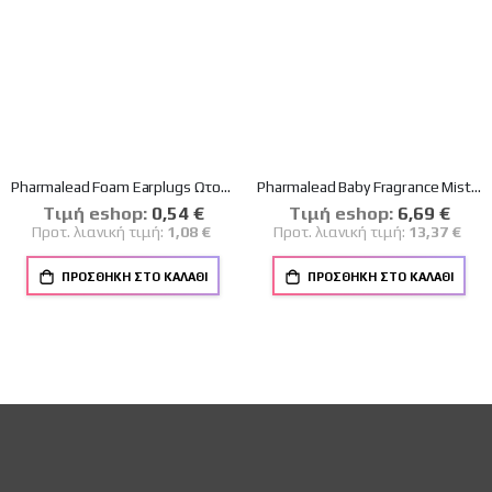
Pharmalead Foam Earplugs Ωτοασπίδες σε Πορτοκαλί Χρώμα 2 τεμάχια
Pharmalead Baby Fragrance Mist Απαλό Ενυδατικό Άρωμα Χωρίς Οινόπνευμα 100ml
Tιμή eshop:
Ειδική
0,54 €
Tιμή eshop:
Ειδική
6,69 €
Τιμή
Τιμή
Προτ. λιανική τιμή:
1,08 €
Προτ. λιανική τιμή:
13,37 €
ΠΡΟΣΘΉΚΗ ΣΤΟ ΚΑΛΆΘΙ
ΠΡΟΣΘΉΚΗ ΣΤΟ ΚΑΛΆΘΙ