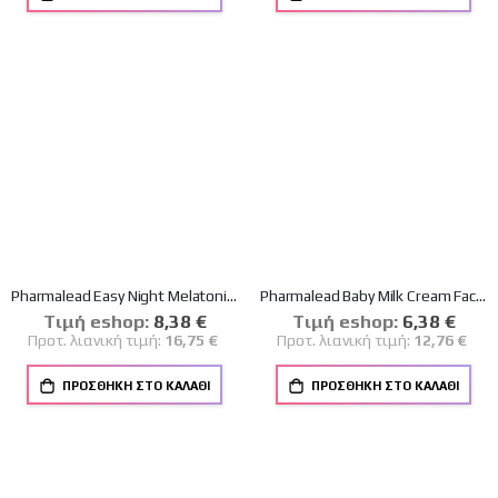
Pharmalead Easy Night Melatonin Spray Μελατονίνη με Βιταμίνες B6 & B1 20ml
Pharmalead Baby Milk Cream Face & Body Βρεφικό Ενυδατικό Γαλάκτωμα για Πρόσωπο & Σώμα 150ml
Tιμή eshop:
Ειδική
8,38 €
Tιμή eshop:
Ειδική
6,38 €
Τιμή
Τιμή
Προτ. λιανική τιμή:
16,75 €
Προτ. λιανική τιμή:
12,76 €
ΠΡΟΣΘΉΚΗ ΣΤΟ ΚΑΛΆΘΙ
ΠΡΟΣΘΉΚΗ ΣΤΟ ΚΑΛΆΘΙ