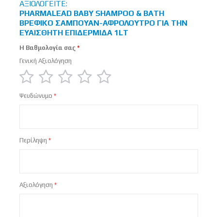
ΑΞΙΟΛΟΓΕΊΤΕ:
PHARMALEAD BABY SHAMPOO & BATH
ΒΡΕΦΙΚΌ ΣΑΜΠΟΥΆΝ-ΑΦΡΌΛΟΥΤΡΟ ΓΙΑ ΤΗΝ
ΕΥΑΊΣΘΗΤΗ ΕΠΙΔΕΡΜΊΔΑ 1LT
Η Βαθμολογία σας
Γενική Αξιολόγηση
1
2
3
4
5
Ψευδώνυμο
star
stars
stars
stars
stars
Περίληψη
Αξιολόγηση