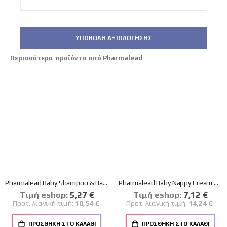
ΥΠΟΒΟΛΉ ΑΞΙΟΛΌΓΗΣΗΣ
Περισσότερα προϊόντα από Pharmalead
Pharmalead Baby Shampoo & Bath Βρεφικό Σαμπουάν-Αφρόλουτρο για την Ευαίσθητη Επιδερμίδα 500ml
Pharmalead Baby Nappy Cream Απαλή Βρεφική Αδιάβροχη Κρέμα Αλλαγής Πάνας 150ml
Tιμή eshop:
Ειδική
5,27 €
Tιμή eshop:
Ειδική
7,12 €
Τιμή
Τιμή
Προτ. λιανική τιμή:
10,54 €
Προτ. λιανική τιμή:
14,24 €
ΠΡΟΣΘΉΚΗ ΣΤΟ ΚΑΛΆΘΙ
ΠΡΟΣΘΉΚΗ ΣΤΟ ΚΑΛΆΘΙ