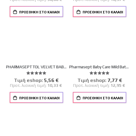
ΠΡΟΣΘΉΚΗ ΣΤΟ ΚΑΛΆΘΙ
ΠΡΟΣΘΉΚΗ ΣΤΟ ΚΑΛΆΘΙ
PHARMASEPT TOL VELVET BABY EXTRA CALM CREAM 150ml
Pharmasept Baby Care Mild Bath Refill Ανταλλακτικό Βρεφικό Αφρόλουτρο 900ml
Βαθμολογία:
Βαθμολογία:
100%
100%
Tιμή eshop:
Ειδική
5,56 €
Tιμή eshop:
Ειδική
7,77 €
Τιμή
Τιμή
Προτ. λιανική τιμή:
10,33 €
Προτ. λιανική τιμή:
12,95 €
ΠΡΟΣΘΉΚΗ ΣΤΟ ΚΑΛΆΘΙ
ΠΡΟΣΘΉΚΗ ΣΤΟ ΚΑΛΆΘΙ