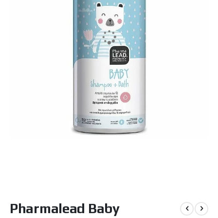
Μετάβαση
Pharmalead Baby
στην
αρχή