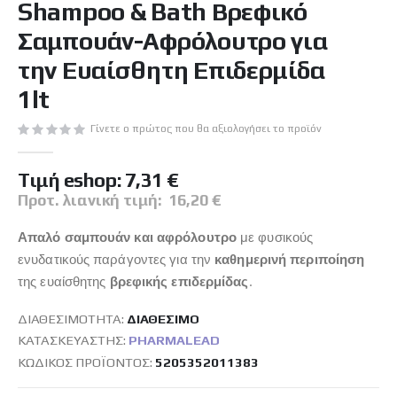
Shampoo & Bath Βρεφικό
της
συλλογής
Σαμπουάν-Αφρόλουτρο για
εικόνων
την Ευαίσθητη Επιδερμίδα
1lt
Γίνετε ο πρώτος που θα αξιολογήσει το προϊόν
Tιμή eshop:
7,31 €
Προτ. λιανική τιμή:
16,20 €
Απαλό σαμπουάν και αφρόλουτρο
με φυσικούς
ενυδατικούς παράγοντες για την
καθημερινή περιποίηση
της ευαίσθητης
βρεφικής επιδερμίδας
.
ΔΙΑΘΕΣΙΜΌΤΗΤΑ:
ΔΙΑΘΈΣΙΜO
ΚΑΤΑΣΚΕΥΑΣΤΉΣ:
PHARMALEAD
ΚΩΔΙΚΌΣ ΠΡΟΪΌΝΤΟΣ
5205352011383