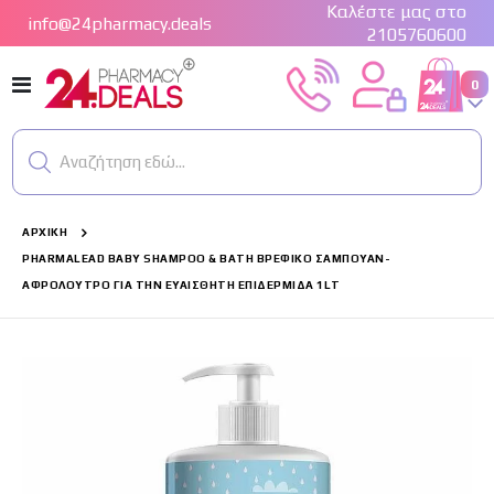
Καλέστε μας στο
info@24pharmacy.deals
2105760600
Εναλλαγή
0
Cart
Πλοήγησης
Αναζήτηση εδώ...
ΑΡΧΙΚΉ
PHARMALEAD BABY SHAMPOO & BATH ΒΡΕΦΙΚΌ ΣΑΜΠΟΥΆΝ-
ΑΦΡΌΛΟΥΤΡΟ ΓΙΑ ΤΗΝ ΕΥΑΊΣΘΗΤΗ ΕΠΙΔΕΡΜΊΔΑ 1LT
Μετάβαση
στο
τέλος
της
συλλογής
εικόνων