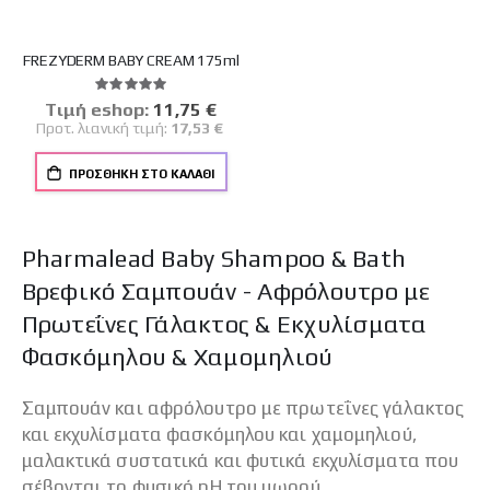
FREZYDERM BABY CREAM 175ml
Βαθμολογία:
100%
Tιμή eshop:
Ειδική
11,75 €
Τιμή
Προτ. λιανική τιμή:
17,53 €
ΠΡΟΣΘΉΚΗ ΣΤΟ ΚΑΛΆΘΙ
Pharmalead Baby Shampoo & Bath
Βρεφικό Σαμπουάν - Αφρόλουτρο με
Πρωτεΐνες Γάλακτος & Εκχυλίσματα
Φασκόμηλου & Χαμομηλιού
Σαμπουάν και αφρόλουτρο με πρωτεΐνες γάλακτος
και εκχυλίσματα φασκόμηλου και χαμομηλιού,
μαλακτικά συστατικά και φυτικά εκχυλίσματα που
σέβονται το φυσικό pH του μωρού.