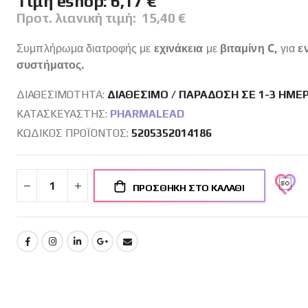
Tιμή eshop:
6,17 €
Προτ. λιανική τιμή:
15,40 €
Συμπλήρωμα διατροφής με
εχινάκεια
με
βιταμίνη
C,
για
εν
συστήματος.
ΔΙΑΘΕΣΙΜΌΤΗΤΑ:
ΔΙΑΘΈΣΙΜΟ / ΠΑΡΆΔΟΣΗ ΣΕ 1-3 ΗΜΈ
ΚΑΤΑΣΚΕΥΑΣΤΉΣ:
PHARMALEAD
ΚΩΔΙΚΌΣ ΠΡΟΪΌΝΤΟΣ
5205352014186
ΠΡΟΣΘΉΚΗ ΣΤΟ ΚΑΛΆΘΙ