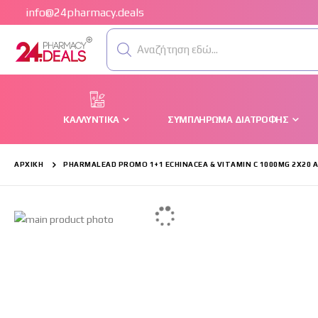
info@24pharmacy.deals
Αναζήτηση εδώ...
ΚΑΛΛΥΝΤΙΚΆ
ΣΥΜΠΛΉΡΩΜΑ ΔΙΑΤΡΟΦΉΣ
ΑΡΧΙΚΉ
PHARMALEAD PROMO 1+1 ECHINACEA & VITAMIN C 1000MG 2X20
Μετάβαση
στο
τέλος
της
συλλογής
εικόνων
Μετάβαση