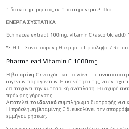
​1 δισκίο ημερησίως σε 1 ποτήρι νερό 200ml
ΕΝΕΡΓΑ ΣΥΣΤΑΤΙΚΑ
Echinacea extract 100mg, vitamin C (ascorbic acid)
*Σ.Η.Π.: Συνιστώμενη Ημερήσια Πρόσληψη / Reco
Pharmalead Vitamin C 1000mg
Η
βιταμίνη
C
ενισχύει και τονώνει το
ανοσοποιη
ιογενών παραγόντων. Η ικανότητά της να ενισχύει
επιταχύνει την κυτταρική ανάπλαση. Η ισχυρή
αντ
πρόωρης γήρανσης.
Αποτελεί το
ιδανικό
συμπλήρωμα διατροφής για κα
Η πρόσληψη βιταμίνης C διευκολύνει την απορρόφη
εμμήνου ρήσεως.
Στην κοσμετολογία, όποτε ανακαλύπτεται ένα νέο 