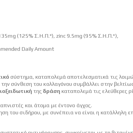
 135mg (125% Σ.Η.Π.*), zinc 9.5mg (95% Σ.Η.Π.*),
mmended Daily Amount
τικό
σύστημα, καταπολεμά αποτελεσματικά τις λοιμώ
 την σύνθεση του κολλαγόνου συμβάλλει στην βελτίωσ
ιοξειδωτική
της
δράση
καταπολεμά τις ελεύθερες ρ
πνιστές και άτομα με έντονο άγχος.
ση του σιδήρου, με συνέπεια να είναι η κατάλληλη ε
συστατικό αντιγήρανσης, συγκρίνεται με τη βιταμίνη