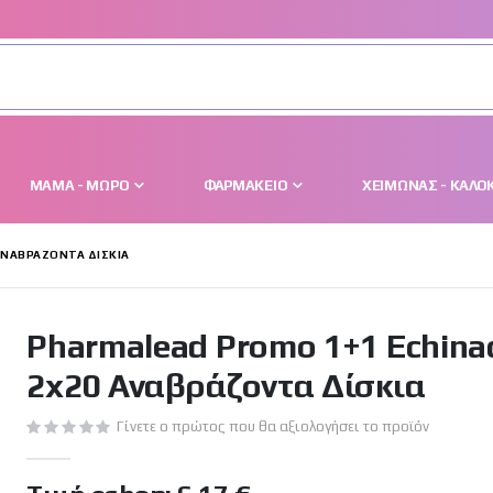
ΜΑΜΆ - ΜΩΡΌ
ΦΑΡΜΑΚΕΊΟ
ΧΕΙΜΏΝΑΣ - ΚΑΛΟΚ
 ΑΝΑΒΡΆΖΟΝΤΑ ΔΊΣΚΙΑ
Pharmalead Promo 1+1 Echina
2x20 Αναβράζοντα Δίσκια
Γίνετε ο πρώτος που θα αξιολογήσει το προϊόν