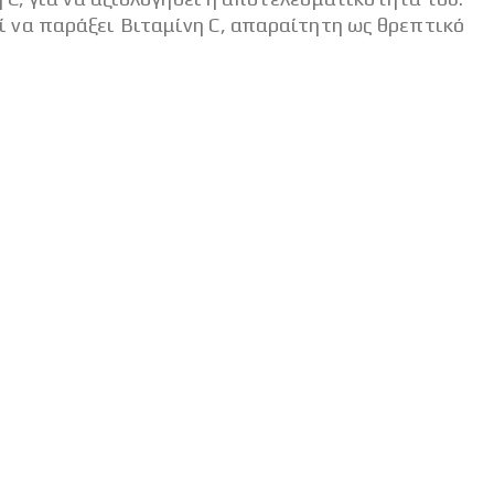
 να παράξει Βιταμίνη C, απαραίτητη ως θρεπτικό