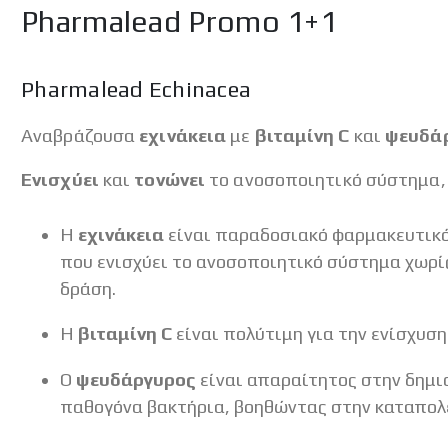
Pharmalead Promo 1+1
Pharmalead Echinacea
Αναβράζουσα
εχινάκεια
με
βιταμίνη
C
και
ψευδά
Ενισχύει
και
τονώνει
το ανοσοποιητικό σύστημα,
Η
εχινάκεια
είναι παραδοσιακό φαρμακευτικό 
που ενισχύει το ανοσοποιητικό σύστημα χωρίς
δράση.
Η
βιταμίνη
C
είναι πολύτιμη για την ενίσχυσ
Ο
ψευδάργυρος
είναι απαραίτητος στην δημι
παθογόνα βακτήρια, βοηθώντας στην καταπολ