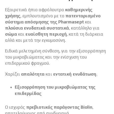
Εξαιρετικά ήπιο αφρόλουτρο
καθημερινής
χρήσης
, εμπλουτισμένο με το
πατενταρισμένο
σύστημα απόσμησης της Pharmasept
και
πλούσια ενυδατικά συστατικά
, κατάλληλο για
σώμα
και
ευαίσθητη περιοχή
, κατά τη διάρκεια
αλλά και μετά την εγκυμοσύνη.
Ειδικά μελετημένη σύνθεση, για την εξισορρόπηση
του μικροβιώματος και την ενίσχυση του
επιδερμικού φραγμού.
Χαρίζει
απαλότητα
και
εντατική ενυδάτωση
.
Εξισορρόπηση του μικροβιώματος της
επιδερμίδας
Ο ισχυρός
πρεβιοτικός παράγοντας Biolin
,
αποτελούμενος από συνδυασμό