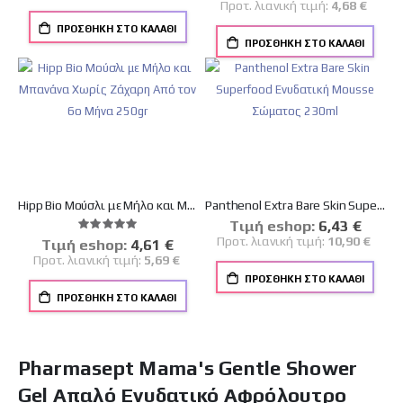
Προτ. λιανική τιμή:
4,68 €
ΠΡΟΣΘΉΚΗ ΣΤΟ ΚΑΛΆΘΙ
ΠΡΟΣΘΉΚΗ ΣΤΟ ΚΑΛΆΘΙ
Hipp Bio Μούσλι με Μήλο και Μπανάνα Χωρίς Ζάχαρη Από τον 6ο Μήνα 250gr
Panthenol Extra Bare Skin Superfood Ενυδατική Mousse Σώματος 230ml
Tιμή eshop:
Ειδική
6,43 €
Βαθμολογία:
Τιμή
100%
Προτ. λιανική τιμή:
10,90 €
Tιμή eshop:
Ειδική
4,61 €
Τιμή
Προτ. λιανική τιμή:
5,69 €
ΠΡΟΣΘΉΚΗ ΣΤΟ ΚΑΛΆΘΙ
ΠΡΟΣΘΉΚΗ ΣΤΟ ΚΑΛΆΘΙ
Pharmasept Mama's Gentle Shower
Gel Απαλό Ενυδατικό Αφρόλουτρο