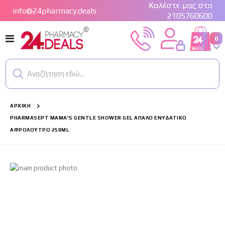
Καλέστε μας στο
info@24pharmacy.deals
2105760600
Εναλλαγή
στ
0
Cart
Πλοήγησης
Αναζήτηση εδώ...
ΑΡΧΙΚΉ
PHARMASEPT MAMA'S GENTLE SHOWER GEL ΑΠΑΛΌ ΕΝΥΔΑΤΙΚΌ
ΑΦΡΌΛΟΥΤΡΟ 250ML
Μετάβαση
στο
τέλος
της
συλλογής
εικόνων