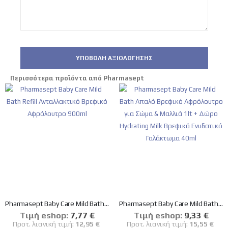
ΥΠΟΒΟΛΉ ΑΞΙΟΛΌΓΗΣΗΣ
Περισσότερα προϊόντα από Pharmasept
Pharmasept Baby Care Mild Bath Refill Ανταλλακτικό Βρεφικό Αφρόλουτρο 900ml
Pharmasept Baby Care Mild Bath Απαλό Βρεφικό Αφρόλουτρο για Σώµα & Μαλλιά 1lt + Δώρο Hydrating Milk Βρεφικό Ενυδατικό Γαλάκτωμα 40ml
Tιμή eshop:
Ειδική
7,77 €
Tιμή eshop:
Ειδική
9,33 €
Τιμή
Τιμή
Προτ. λιανική τιμή:
12,95 €
Προτ. λιανική τιμή:
15,55 €