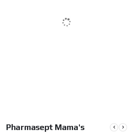
Μετάβαση
Pharmasept Mama's
στην
αρχή