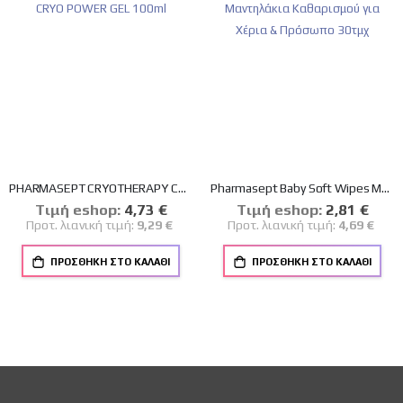
PHARMASEPT CRYOTHERAPY CRYO POWER GEL 100ml
Pharmasept Baby Soft Wipes Μαντηλάκια Καθαρισμού για Χέρια & Πρόσωπο 30τμχ
Tιμή eshop:
Ειδική
4,73 €
Tιμή eshop:
Ειδική
2,81 €
Τιμή
Τιμή
Προτ. λιανική τιμή:
9,29 €
Προτ. λιανική τιμή:
4,69 €
ΠΡΟΣΘΉΚΗ ΣΤΟ ΚΑΛΆΘΙ
ΠΡΟΣΘΉΚΗ ΣΤΟ ΚΑΛΆΘΙ