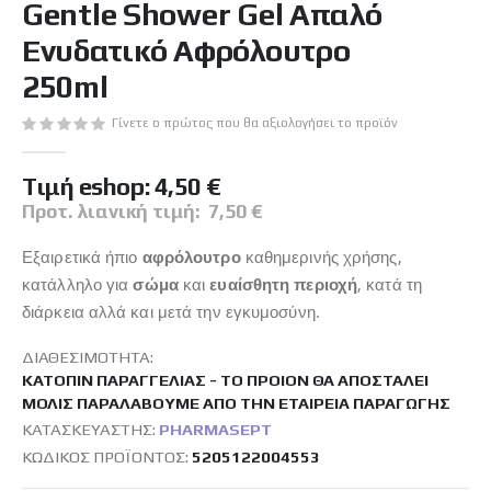
Gentle Shower Gel Απαλό
της
συλλογής
Ενυδατικό Αφρόλουτρο
εικόνων
250ml
Γίνετε ο πρώτος που θα αξιολογήσει το προϊόν
Tιμή eshop:
4,50 €
Προτ. λιανική τιμή:
7,50 €
Εξαιρετικά ήπιο
αφρόλουτρο
καθημερινής χρήσης,
κατάλληλο για
σώμα
και
ευαίσθητη περιοχή
, κατά τη
διάρκεια αλλά και μετά την εγκυμοσύνη.
ΔΙΑΘΕΣΙΜΌΤΗΤΑ:
ΚΑΤΌΠΙΝ ΠΑΡΑΓΓΕΛΊΑΣ - ΤΟ ΠΡΟΙΌΝ ΘΑ ΑΠΟΣΤΑΛΕΊ
ΜΌΛΙΣ ΠΑΡΑΛΆΒΟΥΜΕ ΑΠΌ ΤΗΝ ΕΤΑΙΡΕΊΑ ΠΑΡΑΓΩΓΉΣ
ΚΑΤΑΣΚΕΥΑΣΤΉΣ:
PHARMASEPT
ΚΩΔΙΚΌΣ ΠΡΟΪΌΝΤΟΣ
5205122004553