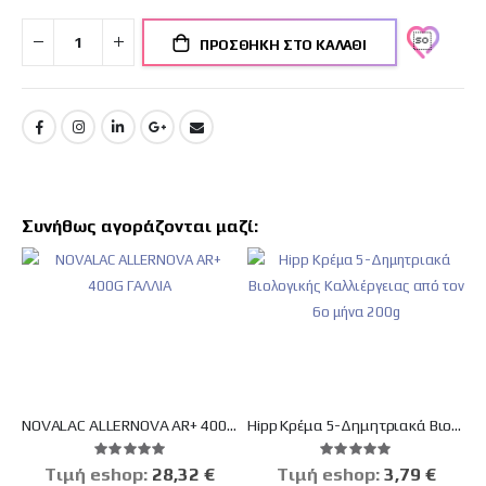
ΠΡΟΣΘΉΚΗ ΣΤΟ ΚΑΛΆΘΙ
Συνήθως αγοράζονται μαζί:
NOVALAC ALLERNOVA AR+ 400G ΓΑΛΛΙΑ
Hipp Κρέμα 5-Δημητριακά Βιολογικής Καλλιέργειας από τον 6ο μήνα 200g
Βαθμολογία:
Βαθμολογία:
100%
100%
Tιμή eshop:
28,32 €
Tιμή eshop:
Ειδική
3,79 €
Τιμή