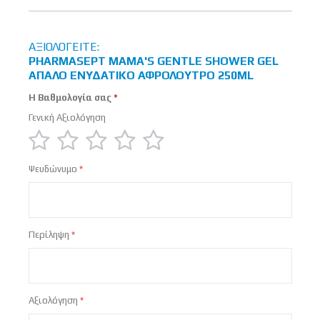
ΑΞΙΟΛΟΓΕΊΤΕ:
PHARMASEPT MAMA'S GENTLE SHOWER GEL
ΑΠΑΛΌ ΕΝΥΔΑΤΙΚΌ ΑΦΡΌΛΟΥΤΡΟ 250ML
Η Βαθμολογία σας
Γενική Αξιολόγηση
1
2
3
4
5
Ψευδώνυμο
star
stars
stars
stars
stars
Περίληψη
Αξιολόγηση