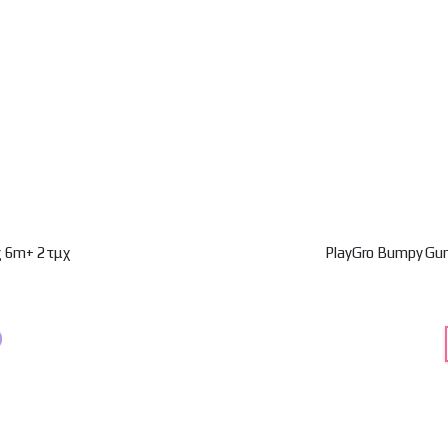
ης 6m+ 2τμχ
PlayGro Bumpy Gu