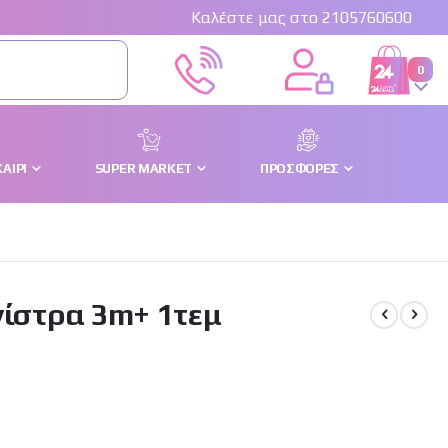
Καλέστε μας στο 2105760600
στο
0
Cart
ΑΊΡΙ
SUPER MARKET
ΠΡΟΣΦΟΡΈΣ
νίστρα 3m+ 1τεμ