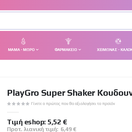
ΜΑΜΆ - ΜΩΡΌ
ΦΑΡΜΑΚΕΊΟ
ΧΕΙΜΏΝΑΣ - ΚΑΛΟΚ
PlayGro Super Shaker Κουδου
Γίνετε ο πρώτος που θα αξιολογήσει το προϊόν
Tιμή eshop:
5,52 €
Προτ. λιανική τιμή:
6,49 €