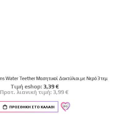
ms Water Teether Μασητικοί Δακτύλιοι με Νερό 3τεμ
Tιμή eshop:
Ειδική
3,39 €
Τιμή
Προτ. λιανική τιμή:
3,99 €
ΠΡΟΣΘΉΚΗ ΣΤΟ ΚΑΛΆΘΙ