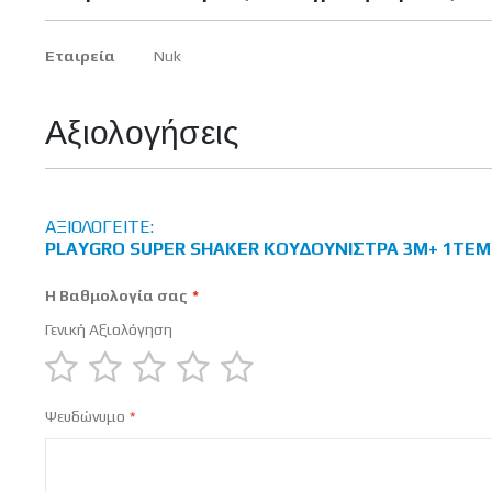
Περισσότερες
Εταιρεία
Nuk
Πληροφορίες
Αξιολογήσεις
ΑΞΙΟΛΟΓΕΊΤΕ:
PLAYGRO SUPER SHAKER ΚΟΥΔΟΥΝΊΣΤΡΑ 3M+ 1ΤΕΜ
Η Βαθμολογία σας
Γενική Αξιολόγηση
1
2
3
4
5
Ψευδώνυμο
star
stars
stars
stars
stars