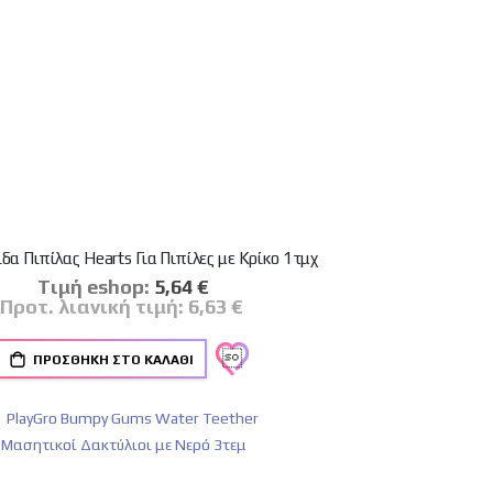
δα Πιπίλας Hearts Για Πιπίλες με Κρίκο 1τμχ
Tιμή eshop:
Ειδική
5,64 €
Τιμή
Προτ. λιανική τιμή:
6,63 €
ΠΡΟΣΘΉΚΗ ΣΤΟ ΚΑΛΆΘΙ