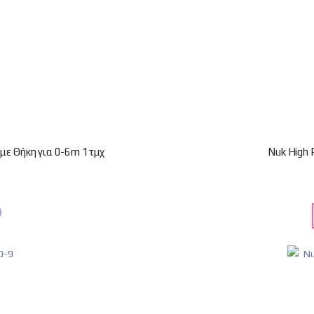
 με Θήκη για 0-6m 1τμχ
Nuk High 