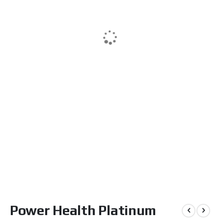
Μετάβαση
Power Health Platinum
στην
αρχή