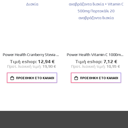
Power Health Cranberry Stevia με Βιταμίνη C 20 Αναβράζοντα Δισκία
Power Health Vitamin C 1000mg με Στέβια 20 αναβράζοντα δισκία + Vitamin C 500mg Πορτοκάλι 20 αναβράζοντα δισκία
Tιμή eshop:
Ειδική
12,94 €
Tιμή eshop:
Ειδική
7,12 €
Τιμή
Τιμή
Προτ. λιανική τιμή:
19,90 €
Προτ. λιανική τιμή:
10,95 €
ΠΡΟΣΘΉΚΗ ΣΤΟ ΚΑΛΆΘΙ
ΠΡΟΣΘΉΚΗ ΣΤΟ ΚΑΛΆΘΙ