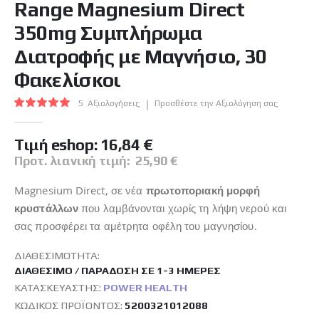
Range Magnesium Direct
της
συλλογής
350mg Συμπλήρωμα
εικόνων
Διατροφής με Μαγνήσιο, 30
Φακελίσκοι
Βαθμολογία:
5
Αξιολογήσεις
Προσθέστε την Αξιολόγηση σας
100
100
% of
Tιμή eshop:
16,84 €
Προτ. λιανική τιμή:
25,90 €
Magnesium Direct, σε νέα
πρωτοποριακή μορφή
κρυστάλλων
που λαμβάνονται χωρίς τη λήψη νερού και
σας προσφέρει τα αμέτρητα οφέλη του μαγνησίου.
ΔΙΑΘΕΣΙΜΌΤΗΤΑ:
ΔΙΑΘΈΣΙΜΟ / ΠΑΡΆΔΟΣΗ ΣΕ 1-3 ΗΜΈΡΕΣ
ΚΑΤΑΣΚΕΥΑΣΤΉΣ:
POWER HEALTH
ΚΩΔΙΚΌΣ ΠΡΟΪΌΝΤΟΣ
5200321012088