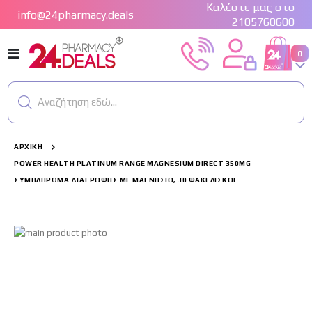
Καλέστε μας στο
info@24pharmacy.deals
2105760600
Εναλλαγή
στ
0
Cart
Πλοήγησης
Αναζήτηση εδώ...
ΑΡΧΙΚΉ
POWER HEALTH PLATINUM RANGE MAGNESIUM DIRECT 350MG
ΣΥΜΠΛΉΡΩΜΑ ΔΙΑΤΡΟΦΉΣ ΜΕ ΜΑΓΝΉΣΙΟ, 30 ΦΑΚΕΛΊΣΚΟΙ
Μετάβαση
στο
τέλος
της
συλλογής
εικόνων