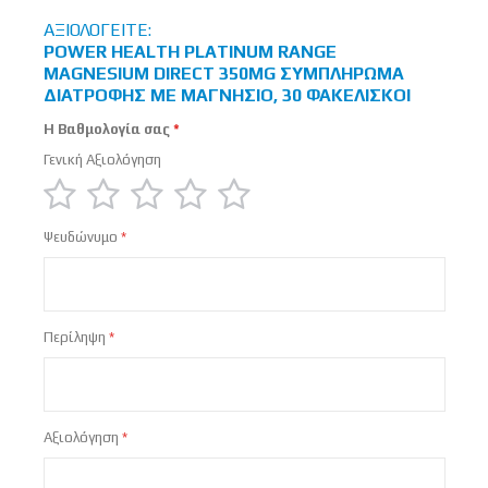
ΑΞΙΟΛΟΓΕΊΤΕ:
POWER HEALTH PLATINUM RANGE
MAGNESIUM DIRECT 350MG ΣΥΜΠΛΉΡΩΜΑ
ΔΙΑΤΡΟΦΉΣ ΜΕ ΜΑΓΝΉΣΙΟ, 30 ΦΑΚΕΛΊΣΚΟΙ
Η Βαθμολογία σας
Γενική Αξιολόγηση
1
2
3
4
5
Ψευδώνυμο
star
stars
stars
stars
stars
Περίληψη
Αξιολόγηση