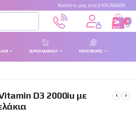
Καλέστε μας στο 2105760600
στο
0
Cart
ΑΊΡΙ
SUPER MARKET
ΠΡΟΣΦΟΡΈΣ
Vitamin D3 2000iu με
ελάκια