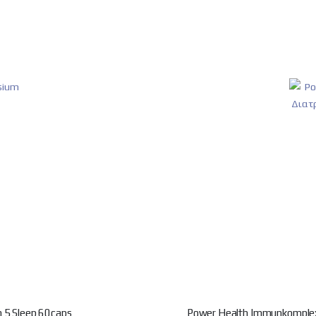
 5 Sleep 60caps
Power Health Immunkomple