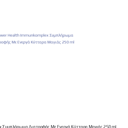
x Συμπλήρωμα Διατροφής Με Ενεργά Κύτταρα Μαγιάς 250 ml