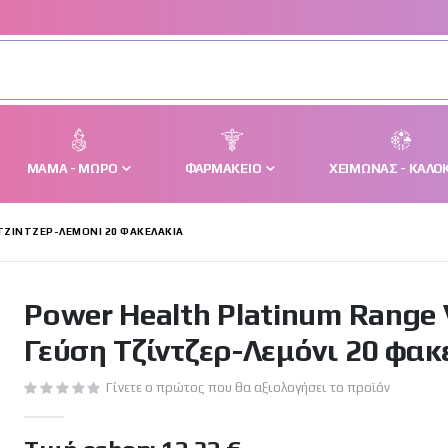
ΜΑΜΆ - ΜΩΡΌ
ΦΑΡΜΑΚΕΊΟ
ΧΕΙΜΏΝΑΣ - ΚΑΛΟΚ
 ΤΖΊΝΤΖΕΡ-ΛΕΜΌΝΙ 20 ΦΑΚΕΛΆΚΙΑ
Power Health Platinum Range 
Γεύση Τζίντζερ-Λεμόνι 20 φακ
Γίνετε ο πρώτος που θα αξιολογήσει το προϊόν