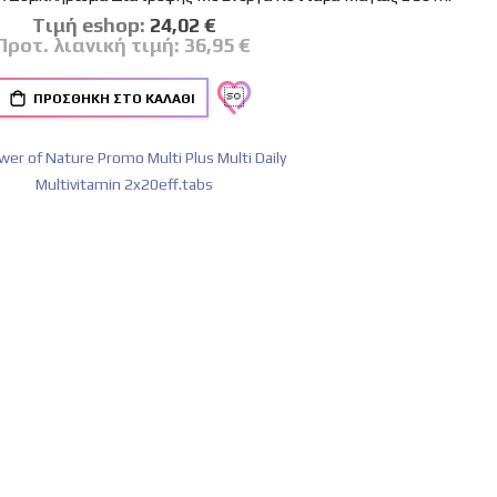
Tιμή eshop:
Ειδική
24,02 €
Τιμή
Προτ. λιανική τιμή:
36,95 €
ΠΡΟΣΘΉΚΗ ΣΤΟ ΚΑΛΆΘΙ