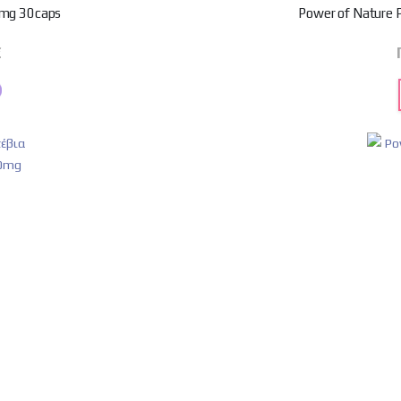
0mg 30caps
Power of Nature P
€