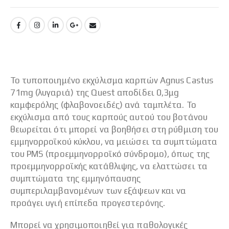
Το τυποποιημένο εκχύλισμα καρπών Agnus Castus
71mg (λυγαριά) της Quest αποδίδει 0,3μg
καμφερόλης (φλαβονοειδές) ανά ταμπλέτα. Το
εκχύλισμα από τους καρπούς αυτού του βοτάνου
θεωρείται ότι μπορεί να βοηθήσει στη ρύθμιση του
εμμηνορροϊκού κύκλου, να μειώσει τα συμπτώματα
του PMS (προεμμηνορροϊκό σύνδρομο), όπως της
προεμμηνορροϊκής κατάθλιψης, να ελαττώσει τα
συμπτώματα της εμμηνόπαυσης
συμπεριλαμβανομένων των εξάψεων και να
προάγει υγιή επίπεδα προγεστερόνης.
Μπορεί να χρησιμοποιηθεί για παθολογικές