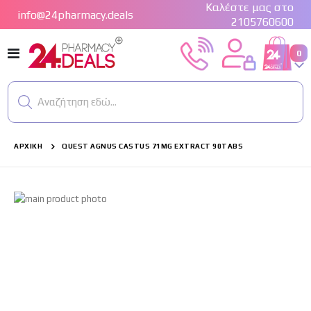
Καλέστε μας στο
info@24pharmacy.deals
2105760600
Εναλλαγή
στ
0
Cart
Πλοήγησης
Αναζήτηση εδώ...
ΑΡΧΙΚΉ
QUEST AGNUS CASTUS 71MG EXTRACT 90TABS
Μετάβαση
στο
τέλος
της
συλλογής
εικόνων