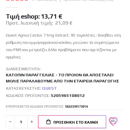
εικόνων
100
100
% of
Tιμή eshop:
13,71 €
Προτ. λιανική τιμή:
21,09 €
Quest Agnus Castus 71mg Extract, 90 ταμπλέτες : Βοηθάει στη
ρύθμιση του εμμηνορροϊκού κύκλου, μειώνει τα συμπτώματα
του PMS και μετριάζει άλλα προβλήματα που σχετίζονται με
ορμόνες
ΔΙΑΘΕΣΙΜΌΤΗΤΑ:
ΚΑΤΌΠΙΝ ΠΑΡΑΓΓΕΛΊΑΣ - ΤΟ ΠΡΟΙΌΝ ΘΑ ΑΠΟΣΤΑΛΕΊ
ΜΌΛΙΣ ΠΑΡΑΛΆΒΟΥΜΕ ΑΠΌ ΤΗΝ ΕΤΑΙΡΕΊΑ ΠΑΡΑΓΩΓΉΣ
ΚΑΤΑΣΚΕΥΑΣΤΉΣ:
QUEST
ΚΩΔΙΚΌΣ ΠΡΟΪΌΝΤΟΣ
5205965108012
ΕΠΙΠΡΟΣΘΕΤΟΙ ΚΩΔΙΚΟΙ ΠΡΟΪΟΝΤΟΣ:
5022339173014
ΠΡΟΣΘΉΚΗ ΣΤΟ ΚΑΛΆΘΙ