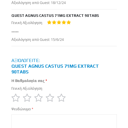
Δημοσιεύτηκε
Αξιολόγηση από
Guest
18/12/24
στις
QUEST AGNUS CASTUS 71MG EXTRACT 90TABS
Γενική Αξιολόγηση
100%
*****
Δημοσιεύτηκε
Αξιολόγηση από
Guest
15/6/24
στις
ΑΞΙΟΛΟΓΕΊΤΕ:
QUEST AGNUS CASTUS 71MG EXTRACT
90TABS
Η Βαθμολογία σας
Γενική Αξιολόγηση
1
2
3
4
5
Ψευδώνυμο
star
stars
stars
stars
stars