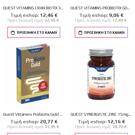
QUEST VITAMINS CRAN BIOTIX 30 κάψουλες
QUEST VITAMINS PROBIOTIX GOLD 15 κάψουλες
Tιμή eshop:
Ειδική
12,46 €
Tιμή eshop:
Ειδική
9,06 €
Τιμή
Τιμή
Προτ. λιανική τιμή:
22,95 €
Προτ. λιανική τιμή:
17,49 €
ΠΡΟΣΘΉΚΗ ΣΤΟ ΚΑΛΆΘΙ
ΠΡΟΣΘΉΚΗ ΣΤΟ ΚΑΛΆΘΙ
Quest VIitamins Probiotix Gold 30 κάψουλες
QUEST SYNERGISTIC ZINC 15mg PLUS COPPER 90 ΤΑΜΠΛΕΤΕΣ
Tιμή eshop:
Ειδική
20,77 €
Tιμή eshop:
Ειδική
12,16 €
Τιμή
Τιμή
Προτ. λιανική τιμή:
31,95 €
Προτ. λιανική τιμή:
18,70 €