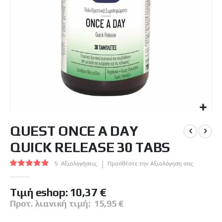
Μετάβαση
QUEST ONCE A DAY
στην
αρχή
QUICK RELEASE 30 TABS
της
συλλογής
Βαθμολογία:
5
Αξιολογήσεις
Προσθέστε την Αξιολόγηση σας
εικόνων
100
100
% of
Tιμή eshop:
10,37 €
Προτ. λιανική τιμή:
15,95 €