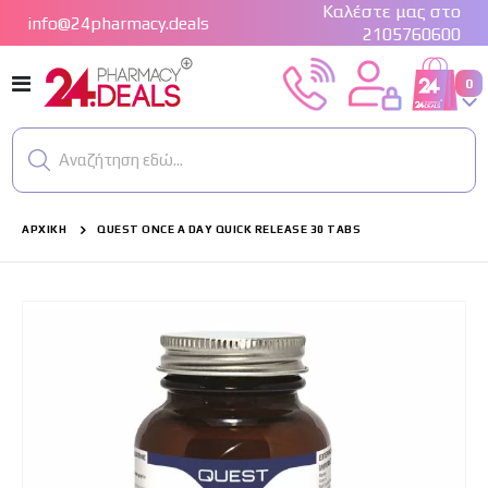
Καλέστε μας στο
info@24pharmacy.deals
2105760600
Εναλλαγή
στ
0
Cart
Πλοήγησης
Αναζήτηση εδώ...
ΑΡΧΙΚΉ
QUEST ONCE A DAY QUICK RELEASE 30 TABS
Μετάβαση
στο
τέλος
της
συλλογής
εικόνων