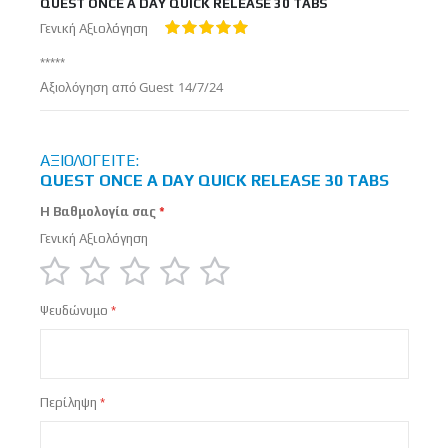
QUEST ONCE A DAY QUICK RELEASE 30 TABS
Γενική Αξιολόγηση
100%
*****
Δημοσιεύτηκε
Αξιολόγηση από
Guest
14/7/24
στις
ΑΞΙΟΛΟΓΕΊΤΕ:
QUEST ONCE A DAY QUICK RELEASE 30 TABS
Η Βαθμολογία σας
Γενική Αξιολόγηση
1
2
3
4
5
Ψευδώνυμο
star
stars
stars
stars
stars
Περίληψη