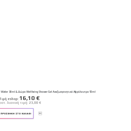
nt Water 30ml & Δώρο Wellbeing Shower Gel Αναζωογονητικό Αφρόλουτρο 50ml
Ειδική
16,10 €
Tιμή eshop:
Τιμή
ροτ. λιανική τιμή:
23,00 €
ΠΡΟΣΘΉΚΗ ΣΤΟ ΚΑΛΆΘΙ