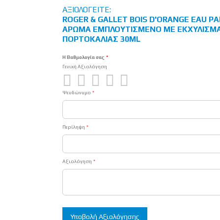
ΑΞΙΟΛΟΓΕΊΤΕ:
ROGER & GALLET BOIS D'ORANGE EAU P
ΆΡΩΜΑ ΕΜΠΛΟΥΤΙΣΜΈΝΟ ΜΕ ΕΚΧΎΛΙΣΜΑ
ΠΟΡΤΟΚΑΛΙΆΣ 30ML
Η Βαθμολογία σας
Γενική Αξιολόγηση
1
2
3
4
5
Ψευδώνυμο
star
stars
stars
stars
stars
Περίληψη
Αξιολόγηση
Υποβολή Αξιολόγησης