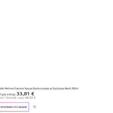
 Water Perfume Γυναικείο Άρωμα Εμπλουτισμένο με Εκχύλισμα Neroli 100ml
Ειδική
33,81 €
Tιμή eshop:
Τιμή
ροτ. λιανική τιμή:
48,30 €
ΠΡΟΣΘΉΚΗ ΣΤΟ ΚΑΛΆΘΙ