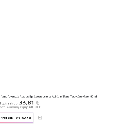
 Perfume Γυναικείο Άρωμα Εμπλουτισμένο με Αιθέριο Έλαιο Τριαντάφυλλου 100ml
Ειδική
33,81 €
Tιμή eshop:
Τιμή
ροτ. λιανική τιμή:
48,30 €
ΠΡΟΣΘΉΚΗ ΣΤΟ ΚΑΛΆΘΙ