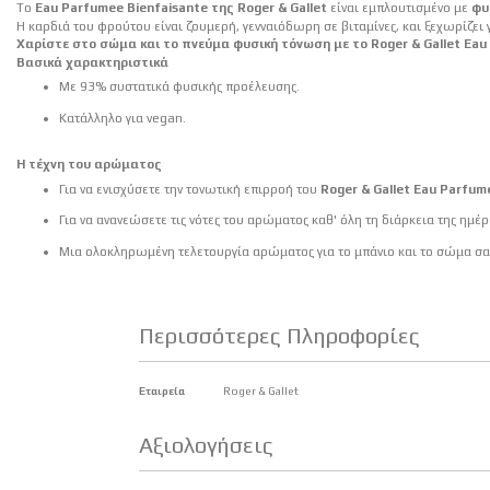
To
Eau Parfumee Bienfaisante της Roger & Gallet
είναι εμπλουτισμένο με
φυ
Η καρδιά του φρούτου είναι ζουμερή, γενναιόδωρη σε βιταμίνες, και ξεχωρίζει 
Χαρίστε στο σώμα και το πνεύμα φυσική τόνωση με το Roger & Gallet Eau
Βασικά χαρακτηριστικά
Με 93% συστατικά φυσικής προέλευσης.
Κατάλληλο για vegan.
Η τέχνη του αρώματος
Για να ενισχύσετε την τονωτική επιρροή του
Roger & Gallet Eau Parfum
Για να ανανεώσετε τις νότες του αρώματος καθ' όλη τη διάρκεια της ημέ
Μια ολοκληρωμένη τελετουργία αρώματος για το μπάνιο και το σώμα σας
Περισσότερες Πληροφορίες
Περισσότερες
Εταιρεία
Roger & Gallet
Πληροφορίες
Αξιολογήσεις