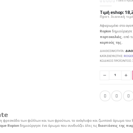
Γίνετε ο πρώ
Tιμή eshop:
18,
Προτ. λιανική τιμ
Αφιερωμένο στα αγα
Ropion
δημιούργησε έ
πορτοκαλιάς
, από τ
καρπούς της.
ΔΙΑΘΕΣΙΜΌΤΗΤΑ:
ΔΙΑΘ
ΚΑΤΑΣΚΕΥΑΣΤΉΣ:
ROGER
ΚΩΔΙΚΌΣ ΠΡΟΪΌΝΤΟΣ
nte
στη φρεσκάδα των φύλλων και των φρούτων, το ανάγλυφο και ζωντανό άρωμα του 
ique Ropion
δημιούργησε ένα άρωμα που συνδυάζει όλες τις
διαστάσεις της πικ