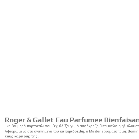
εικόνων
Μετάβαση
στην
αρχή
της
συλλογής
εικόνων
Roger & Gallet Eau Parfumee Bienfaisa
Ένα ζουμερό πορτοκάλι που ξεχυλλίζει χυμό σαν έκρηξη βιταμινών, η ηλιόλου
Αφιερωμένο στα αγαπημένα του
εσπεριδοειδή
, ο Master aρωματοποιός
Domin
τους καρπούς της.