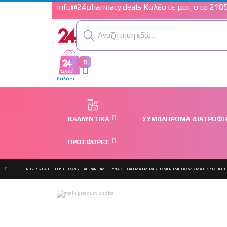
info@24pharmacy.deals
Καλέστε μας στο 210
Αναζήτηση εδώ...
0
Cart
Καλάθι
ΚΑΛΛΥΝΤΙΚΆ
ΣΥΜΠΛΉΡΩΜΑ ΔΙΑΤΡΟΦ
ΠΡΟΣΦΟΡΈΣ
ROGER & GALLET BOIS D'ORANGE EAU PARFUMEE ΓΥΝΑΙΚΕΊΟ ΆΡΩΜΑ ΕΜΠΛΟΥΤΙΣΜΈΝΟ ΜΕ ΕΚΧΎΛΙΣΜΑ ΠΙΚΡΉΣ ΠΟΡΤ
Μετάβαση
στο
τέλος
της
συλλογής