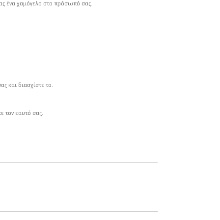
ντας ένα χαμόγελο στο πρόσωπό σας.
ς και διασχίστε το.
 τον εαυτό σας.