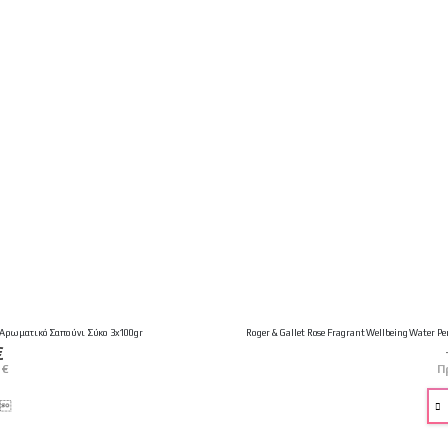
ps Αρωματικό Σαπούνι Σύκο 3x100gr
Roger & Gallet Rose Fragrant Wellbeing Water
€
 €
Π