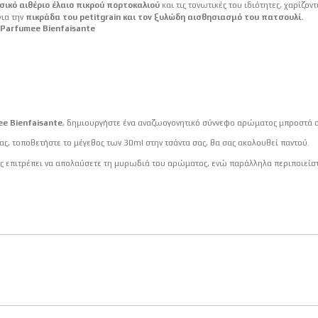
σικό αιθέριο έλαιο πικρού πορτοκαλιού
και τις τονωτικές του ιδιότητες, χαρίζο
για την
πικράδα του petitgrain και τον ξυλώδη αισθησιασμό του πατσουλί.
 Parfumee Bienfaisante
ee Bienfaisante
, δημιουργήστε ένα αναζωογονητικό σύννεφο αρώματος μπροστά σα
ρας, τοποθετήστε το μέγεθος των 30ml στην τσάντα σας, θα σας ακολουθεί παντού.
 επιτρέπει να απολαύσετε τη μυρωδιά του αρώματος, ενώ παράλληλα περιποιείστε