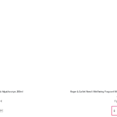
τικό Αφρόλουτρο 200ml
Roger & Gallet Neroli Wellbeing Fragrant
 €
Π