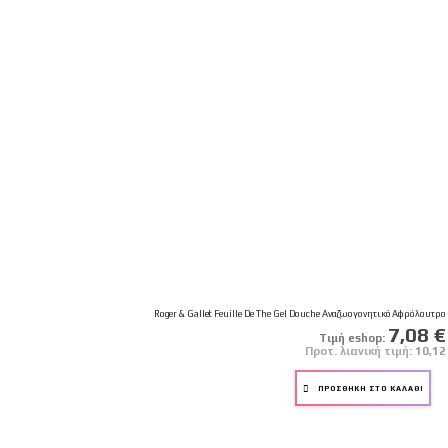
Roger & Gallet Feuille De The Gel Douche Αναζωογονητικό Αφρόλουτ
Ειδική
7,08 €
Tιμή eshop:
Τιμή
Προτ. λιανική τιμή:
10,12
ΠΡΟΣΘΉΚΗ ΣΤΟ ΚΑΛΆΘΙ