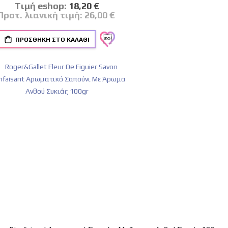
Tιμή eshop:
Ειδική
18,20 €
Τιμή
Προτ. λιανική τιμή:
26,00 €
ΠΡΟΣΘΉΚΗ ΣΤΟ ΚΑΛΆΘΙ