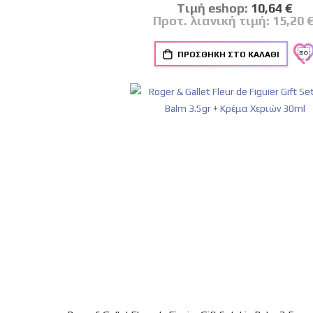
Tιμή eshop:
Ειδική
10,64 €
Τιμή
Προτ. λιανική τιμή:
15,20 
ΠΡΟΣΘΉΚΗ ΣΤΟ ΚΑΛΆΘΙ