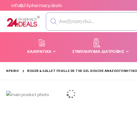
info@24pharmacy.deals
Αναζήτηση εδώ...
ΚΑΛΛΥΝΤΙΚΆ
ΣΥΜΠΛΉΡΩΜΑ ΔΙΑΤΡΟΦΉΣ
ΑΡΧΙΚΉ
ROGER & GALLET FEUILLE DE THE GEL DOUCHE ΑΝΑΖΩΟΓΟΝΗΤΙ
Μετάβαση
στο
τέλος
της
συλλογής
εικόνων
Μετάβαση