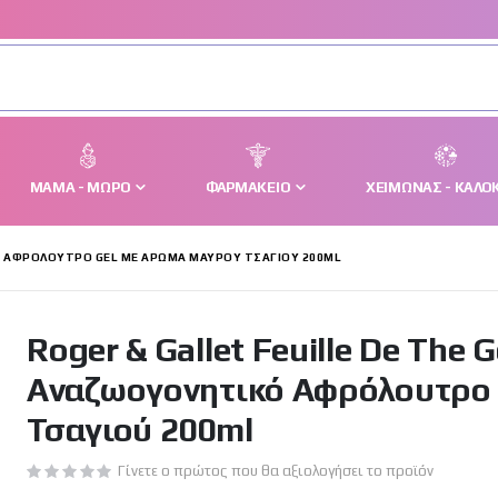
ΜΑΜΆ - ΜΩΡΌ
ΦΑΡΜΑΚΕΊΟ
ΧΕΙΜΏΝΑΣ - ΚΑΛΟΚ
ΚΌ ΑΦΡΌΛΟΥΤΡΟ GEL ΜΕ ΆΡΩΜΑ ΜΑΎΡΟΥ ΤΣΑΓΙΟΎ 200ML
Roger & Gallet Feuille De The 
Αναζωογονητικό Αφρόλουτρο
Τσαγιού 200ml
Γίνετε ο πρώτος που θα αξιολογήσει το προϊόν