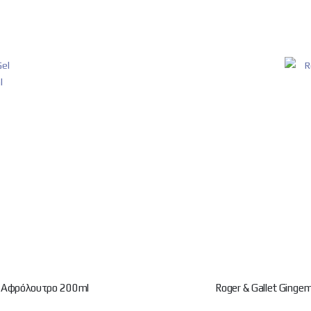
κό Αφρόλουτρο 200ml
Roger & Gallet Ging