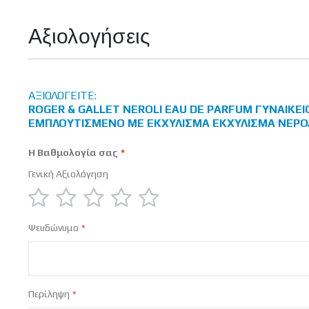
Πληροφορίες
Αξιολογήσεις
ΑΞΙΟΛΟΓΕΊΤΕ:
ROGER & GALLET NEROLI EAU DE PARFUM ΓΥΝΑΙΚΕ
ΕΜΠΛΟΥΤΙΣΜΈΝΟ ΜΕ ΕΚΧΎΛΙΣΜΑ ΕΚΧΎΛΙΣΜΑ ΝΈΡΟΛ
Η Βαθμολογία σας
Γενική Αξιολόγηση
1
2
3
4
5
Ψευδώνυμο
star
stars
stars
stars
stars
Περίληψη