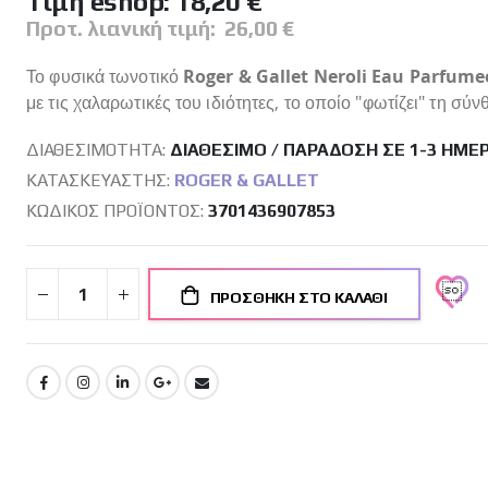
Tιμή eshop:
18,20 €
Προτ. λιανική τιμή:
26,00 €
Το φυσικά τωνοτικό
Roger & Gallet Neroli Eau Parfume
με τις χαλαρωτικές του ιδιότητες, το οποίο "φωτίζει" τη σύν
ΔΙΑΘΕΣΙΜΌΤΗΤΑ:
ΔΙΑΘΈΣΙΜΟ / ΠΑΡΆΔΟΣΗ ΣΕ 1-3 ΗΜΈ
ΚΑΤΑΣΚΕΥΑΣΤΉΣ:
ROGER & GALLET
ΚΩΔΙΚΌΣ ΠΡΟΪΌΝΤΟΣ
3701436907853
ΠΡΟΣΘΉΚΗ ΣΤΟ ΚΑΛΆΘΙ