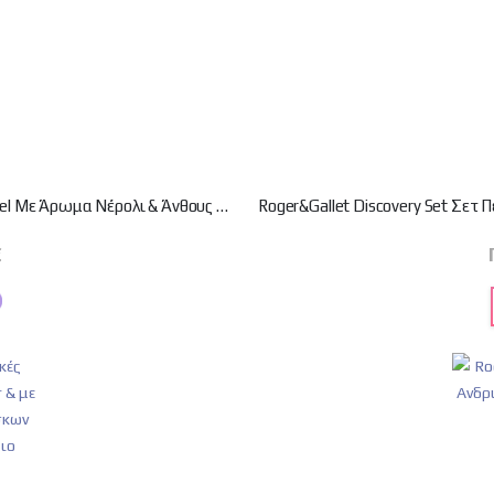
Roger & Gallet Neroli Wellbeing Shower Gel Ενυδατικό Αφρόλουτρο Gel Mε Άρωμα Νέρολι & Άνθους Πορτοκαλιάς 200ml
€