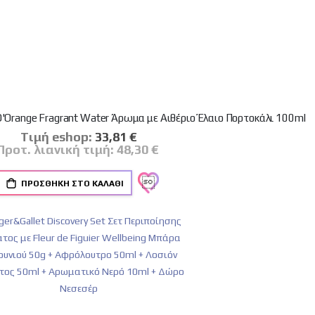
is D'Orange Fragrant Water Άρωμα με Αιθέριο Έλαιο Πορτοκάλι 100ml
Tιμή eshop:
Ειδική
33,81 €
Τιμή
Προτ. λιανική τιμή:
48,30 €
ΠΡΟΣΘΉΚΗ ΣΤΟ ΚΑΛΆΘΙ