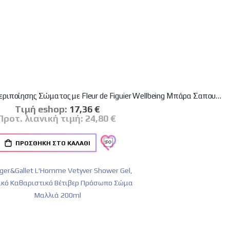
Roger&Gallet Discovery Set Σετ Περιποίησης Σώματος με Fleur de Figuier Wellbeing Μπάρα Σαπουνιού 50g + Αφρόλουτρο 50ml + Λοσιόν Σώματος 50ml + Αρωματικό Νερό 10ml + Δώρο Νεσεσέρ
Tιμή eshop:
Ειδική
17,36 €
Τιμή
Προτ. λιανική τιμή:
24,80 €
ΠΡΟΣΘΉΚΗ ΣΤΟ ΚΑΛΆΘΙ