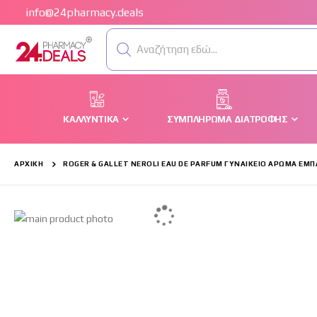
info@24pharmacy.deals
Αναζήτηση εδώ...
ΚΑΛΛΥΝΤΙΚΆ
ΣΥΜΠΛΉΡΩΜΑ ΔΙΑΤΡΟΦΉΣ
ΑΡΧΙΚΉ
ROGER & GALLET NEROLI EAU DE PARFUM ΓΥΝΑΙΚΕΊΟ ΆΡΩΜΑ ΕΜ
Μετάβαση
στο
τέλος
της
συλλογής
εικόνων
Μετάβαση