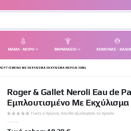
ΜΑΜΆ - ΜΩΡΌ
ΦΑΡΜΑΚΕΊΟ
ΧΕΙΜΏΝΑΣ - ΚΑΛΟΚ
ΠΛΟΥΤΙΣΜΈΝΟ ΜΕ ΕΚΧΎΛΙΣΜΑ ΕΚΧΎΛΙΣΜΑ ΝΈΡΟΛΙ 30ML
Roger & Gallet Neroli Eau de 
Εμπλουτισμένο Με Εκχύλισμα 
Γίνετε ο πρώτος που θα αξιολογήσει το προϊόν