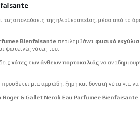
nfaisante
ει τις απολαύσεις της ηλιοθεραπείας, μέσα από το 
arfumee Bienfaisante
περιλαμβάνει
φυσικό εκχύλισ
αι φωτεινές νότες του.
δεις
νότες των άνθεων πορτοκαλιάς
να αναδημιουρ
, προσθέτει μια αμμώδη, ξηρή και δυνατή νότα για ν
Roger & Gallet Neroli Eau Parfumee Bienfaisante