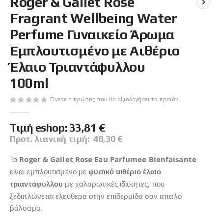
Roger & Gallet Rose
αρχή
Fragrant Wellbeing Water
της
συλλογής
Perfume Γυναικείο Άρωμα
εικόνων
Εμπλουτισμένο με Αιθέριο
Έλαιο Τριαντάφυλλου
100ml
Γίνετε ο πρώτος που θα αξιολογήσει το προϊόν
Tιμή eshop:
33,81 €
Προτ. λιανική τιμή:
48,30 €
Το
Roger & Gallet Rose Eau Parfumee Bienfaisante
είναι εμπλουτισμένο με
φυσικό αιθέριο έλαιο
τριαντάφυλλου
με χαλαρωτικές ιδιότητες, που
ξεδιπλώνεται ελεύθερα στην επιδερμίδα σαν απαλό
βάλσαμο.