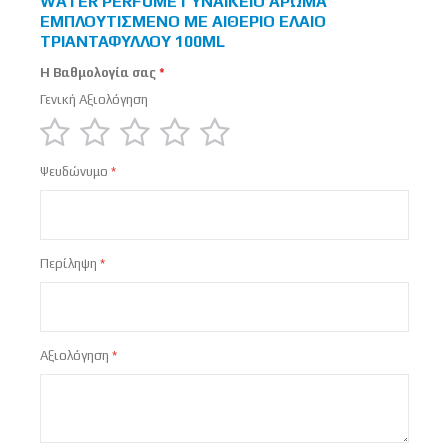
WATER PERFUME ΓΥΝΑΙΚΕΊΟ ΆΡΩΜΑ
ΕΜΠΛΟΥΤΙΣΜΈΝΟ ΜΕ ΑΙΘΈΡΙΟ ΈΛΑΙΟ
ΤΡΙΑΝΤΆΦΥΛΛΟΥ 100ML
Η Βαθμολογία σας
Γενική Αξιολόγηση
1
2
3
4
5
Ψευδώνυμο
star
stars
stars
stars
stars
Περίληψη
Αξιολόγηση