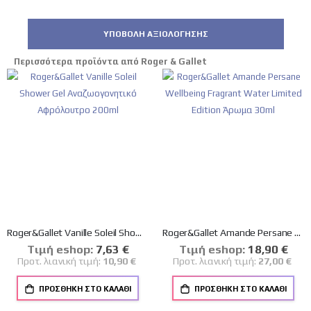
ΥΠΟΒΟΛΉ ΑΞΙΟΛΌΓΗΣΗΣ
Περισσότερα προϊόντα από Roger & Gallet
Roger&Gallet Vanille Soleil Shower Gel Αναζωογονητικό Αφρόλουτρο 200ml
Roger&Gallet Amande Persane Wellbeing Fragrant Water Limited Edition Άρωμα 30ml
Tιμή eshop:
Ειδική
7,63 €
Tιμή eshop:
Ειδική
18,90 €
Τιμή
Τιμή
Προτ. λιανική τιμή:
10,90 €
Προτ. λιανική τιμή:
27,00 €
ΠΡΟΣΘΉΚΗ ΣΤΟ ΚΑΛΆΘΙ
ΠΡΟΣΘΉΚΗ ΣΤΟ ΚΑΛΆΘΙ