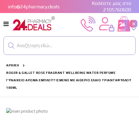
Καλέστε μας στο
info@24pharmacy.deals
2105760600
Εναλλαγή
στ
0
Cart
Πλοήγησης
Αναζήτηση εδώ...
ΑΡΧΙΚΉ
ROGER & GALLET ROSE FRAGRANT WELLBEING WATER PERFUME
ΓΥΝΑΙΚΕΊΟ ΆΡΩΜΑ ΕΜΠΛΟΥΤΙΣΜΈΝΟ ΜΕ ΑΙΘΈΡΙΟ ΈΛΑΙΟ ΤΡΙΑΝΤΆΦΥΛΛΟΥ
100ML
Μετάβαση
στο
τέλος
της
συλλογής