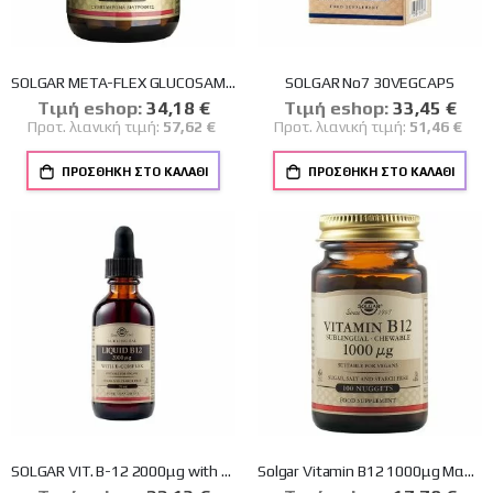
SOLGAR META-FLEX GLUCOSAMINE HYALURONIC ACID CHONDR.MSM TABS 60S
SOLGAR No7 30VEGCAPS
Tιμή eshop:
Ειδική
34,18 €
Tιμή eshop:
Ειδική
33,45 €
Τιμή
Τιμή
Προτ. λιανική τιμή:
57,62 €
Προτ. λιανική τιμή:
51,46 €
ΠΡΟΣΘΉΚΗ ΣΤΟ ΚΑΛΆΘΙ
ΠΡΟΣΘΉΚΗ ΣΤΟ ΚΑΛΆΘΙ
SOLGAR VIT. B-12 2000μg with B-Complex liquid 59ml
Solgar Vitamin B12 1000μg Μασώμενα Δισκία Βιταμίνη B12 για την Ομαλή Λειτουργία του Νευρικού Συστήματος, 100nuggets