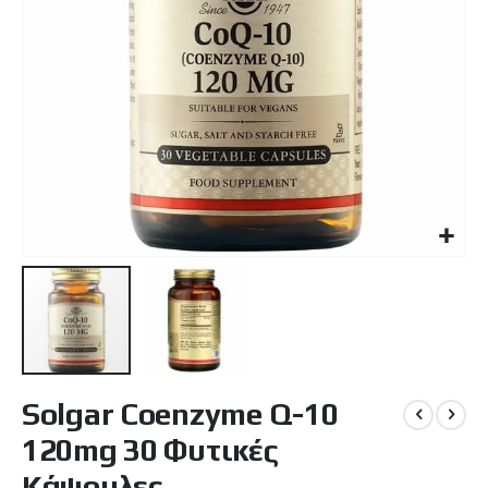
Μετάβαση
Solgar Coenzyme Q-10
στην
αρχή
120mg 30 Φυτικές
της
συλλογής
Κάψουλες