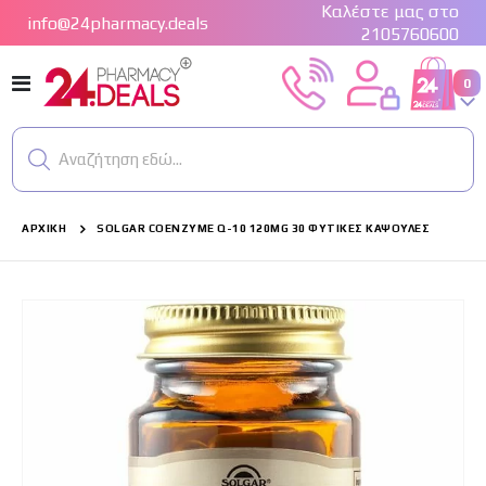
Καλέστε μας στο
info@24pharmacy.deals
2105760600
Εναλλαγή
στ
0
Cart
Πλοήγησης
Αναζήτηση εδώ...
ΑΡΧΙΚΉ
SOLGAR COENZYME Q-10 120MG 30 ΦΥΤΙΚΈΣ ΚΆΨΟΥΛΕΣ
Μετάβαση
στο
τέλος
της
συλλογής
εικόνων