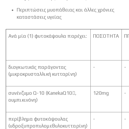
Περιπτώσεις μυοπάθειας και άλλες χρόνιες
καταστάσεις υγείας
Ανά μία (1) φυτοκάψουλα παρέχει:
ΠΟΣΟΤΗΤΑ
Π
διογκωτικός παράγοντας
-
-
(μικροκρυσταλλική κυτταρίνη)
συνένζυμο Q-10 (KanekaQ10,
120mg
-
ουμπικινόνη)
περίβλημα φυτοκάψουλας
-
-
(υδροξυπροπυλομεθυλοκυτταρίνη)