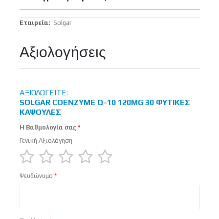
Περισσότερες
Solgar
Πληροφορίες
Αξιολογήσεις
ΑΞΙΟΛΟΓΕΊΤΕ:
SOLGAR COENZYME Q-10 120MG 30 ΦΥΤΙΚΈΣ
ΚΆΨΟΥΛΕΣ
Η Βαθμολογία σας
Γενική Αξιολόγηση
1
2
3
4
5
Ψευδώνυμο
star
stars
stars
stars
stars