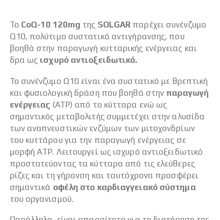
Το
CoQ-10 120
mg
της
SOLGAR
παρέχει συνένζυμο
Q10, πολύτιμο συστατικό αντιγήρανσης, που
βοηθά στην παραγωγή κυτταρικής ενέργειας και
δρα ως
ισχυρό αντιοξειδωτικό.
Το συνένζυμο Q10 είναι ένα συστατικό με θρεπτική
και φυσιολογική δράση που βοηθά στην
παραγωγή
ενέργειας
(ΑΤΡ) από το κύτταρα ενώ ως
σημαντικός μεταβολιτής συμμετέχει στην αλυσίδα
των αναπνευστικών ενζύμων των μιτοχονδρίων
του κυττάρου για την παραγωγή ενέργειας σε
μορφή ATP. Λειτουργεί ως ισχυρό αντιοξειδωτικό
προστατεύοντας τα κύτταρα από τις ελεύθερες
ρίζες και τη γήρανση και ταυτόχρονα προσφέρει
σημαντικά
οφέλη στο καρδιαγγειακό σύστημα
του οργανισμού.
Παράλληλα, είναι απαραίτητο για τη διατήρηση της