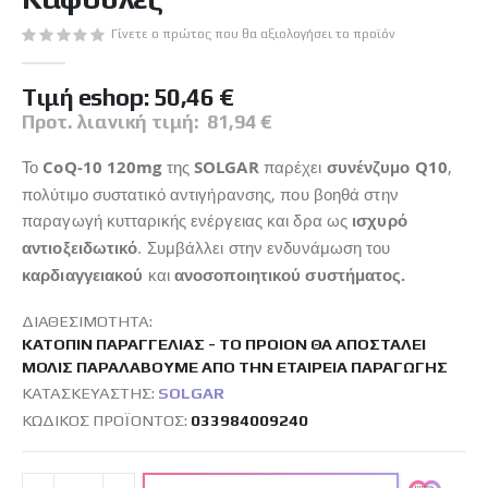
εικόνων
Γίνετε ο πρώτος που θα αξιολογήσει το προϊόν
Tιμή eshop:
50,46 €
Προτ. λιανική τιμή:
81,94 €
Το
CoQ-10 120
mg
της
SOLGAR
παρέχει
συνένζυμο Q10
,
πολύτιμο συστατικό αντιγήρανσης, που βοηθά στην
παραγωγή κυτταρικής ενέργειας και δρα ως
ισχυρό
αντιοξειδωτικό
. Συμβάλλει στην ενδυνάμωση του
καρδιαγγειακού
και
ανοσοποιητικού συστήματος.
ΔΙΑΘΕΣΙΜΌΤΗΤΑ:
ΚΑΤΌΠΙΝ ΠΑΡΑΓΓΕΛΊΑΣ - ΤΟ ΠΡΟΙΌΝ ΘΑ ΑΠΟΣΤΑΛΕΊ
ΜΌΛΙΣ ΠΑΡΑΛΆΒΟΥΜΕ ΑΠΌ ΤΗΝ ΕΤΑΙΡΕΊΑ ΠΑΡΑΓΩΓΉΣ
ΚΑΤΑΣΚΕΥΑΣΤΉΣ:
SOLGAR
ΚΩΔΙΚΌΣ ΠΡΟΪΌΝΤΟΣ
033984009240