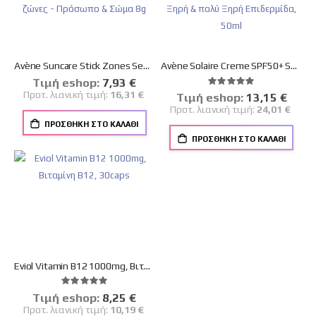
Avène Suncare Stick Zones Sensibles SPF50+ Αντηλιακό Στικ για τις ευαίσθητες εντοπισμένες ζώνες - Πρόσωπο & Σώμα 8g
Avène Solaire Creme SPF50+ Sans Parfum Αντηλιακή Κρέμα Προσώπου Χωρίς Άρωμα, για Ξηρή & πολύ Ξηρή Επιδερμίδα, 50ml
Tιμή eshop:
Ειδική
7,93 €
Βαθμολογία:
Τιμή
100%
Προτ. λιανική τιμή:
16,31 €
Tιμή eshop:
Ειδική
13,15 €
Τιμή
Προτ. λιανική τιμή:
24,01 €
ΠΡΟΣΘΉΚΗ ΣΤΟ ΚΑΛΆΘΙ
ΠΡΟΣΘΉΚΗ ΣΤΟ ΚΑΛΆΘΙ
Eviol Vitamin B12 1000mg, Βιταμίνη Β12, 30caps
Βαθμολογία:
100%
Tιμή eshop:
Ειδική
8,25 €
Τιμή
Προτ. λιανική τιμή:
10,19 €