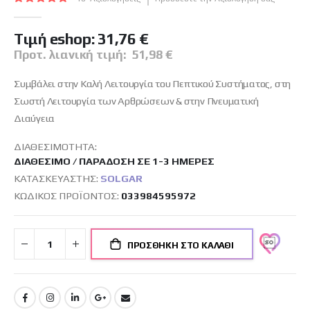
εικόνων
100
100
% of
Tιμή eshop:
31,76 €
Προτ. λιανική τιμή:
51,98 €
Συμβάλει στην Καλή Λειτουργία του Πεπτικού Συστήματος, στη
Σωστή Λειτουργία των Αρθρώσεων & στην Πνευματική
Διαύγεια
ΔΙΑΘΕΣΙΜΌΤΗΤΑ:
ΔΙΑΘΈΣΙΜΟ / ΠΑΡΆΔΟΣΗ ΣΕ 1-3 ΗΜΈΡΕΣ
ΚΑΤΑΣΚΕΥΑΣΤΉΣ:
SOLGAR
ΚΩΔΙΚΌΣ ΠΡΟΪΌΝΤΟΣ
033984595972
ΠΡΟΣΘΉΚΗ ΣΤΟ ΚΑΛΆΘΙ