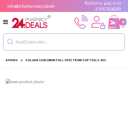
Καλέστε μας στο
info@24pharmacy.deals
2105760600
Εναλλαγή
στ
0
Cart
Πλοήγησης
Αναζήτηση εδώ...
ΑΡΧΙΚΉ
SOLGAR CURCUMIN FULL SPECTRUM SOFTGELS 30S
Μετάβαση
στο
τέλος
της
συλλογής
εικόνων