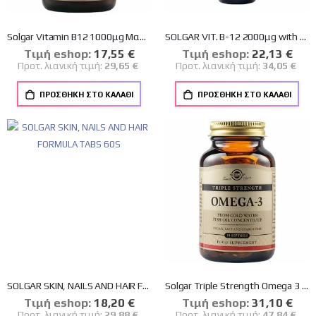
Solgar Vitamin B12 1000μg Μασώμενα Δισκία Βιταμίνη B12 για την Ομαλή Λειτουργία του Νευρικού Συστήματος, 100nuggets
SOLGAR VIT. B-12 2000μg with B-Complex liquid 59ml
Tιμή eshop:
Ειδική
17,55 €
Tιμή eshop:
Ειδική
22,13 €
Τιμή
Τιμή
Προτ. λιανική τιμή:
29,65 €
Προτ. λιανική τιμή:
34,05 €
ΠΡΟΣΘΉΚΗ ΣΤΟ ΚΑΛΆΘΙ
ΠΡΟΣΘΉΚΗ ΣΤΟ ΚΑΛΆΘΙ
SOLGAR SKIN, NAILS AND HAIR FORMULA TABS 60S
Solgar Triple Strength Omega 3 950mg 50 μαλακές κάψουλες
Tιμή eshop:
Ειδική
18,20 €
Tιμή eshop:
Ειδική
31,10 €
Τιμή
Τιμή
Προτ. λιανική τιμή:
29,88 €
Προτ. λιανική τιμή:
47,84 €