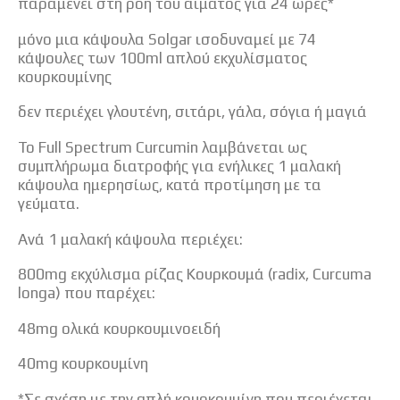
παραμένει στη ροή του αίματος για 24 ώρες*
μόνο μια κάψουλα Solgar ισοδυναμεί με 74
κάψουλες των 100ml απλού εκχυλίσματος
κουρκουμίνης
δεν περιέχει γλουτένη, σιτάρι, γάλα, σόγια ή μαγιά
Το Full Spectrum Curcumin λαμβάνεται ως
συμπλήρωμα διατροφής για ενήλικες 1 μαλακή
κάψουλα ημερησίως, κατά προτίμηση με τα
γεύματα.
Ανά 1 μαλακή κάψουλα περιέχει:
800mg εκχύλισμα ρίζας Κουρκουμά (radix, Curcuma
longa) που παρέχει:
48mg ολικά κουρκουμινοειδή
40mg κουρκουμίνη
*Σε σχέση με την απλή κουρκουμίνη που περιέχεται