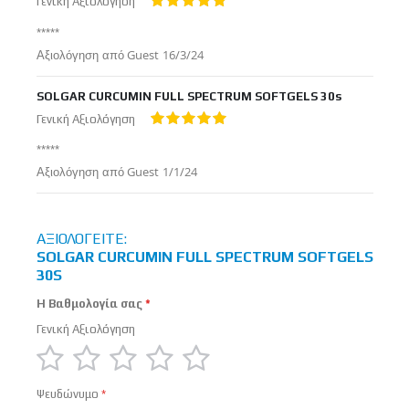
Γενική Αξιολόγηση
100%
*****
Δημοσιεύτηκε
Αξιολόγηση από
Guest
16/3/24
στις
SOLGAR CURCUMIN FULL SPECTRUM SOFTGELS 30s
Γενική Αξιολόγηση
100%
*****
Δημοσιεύτηκε
Αξιολόγηση από
Guest
1/1/24
στις
ΑΞΙΟΛΟΓΕΊΤΕ:
SOLGAR CURCUMIN FULL SPECTRUM SOFTGELS
30S
Η Βαθμολογία σας
Γενική Αξιολόγηση
1
2
3
4
5
Ψευδώνυμο
star
stars
stars
stars
stars