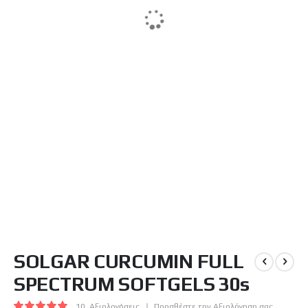
Μετάβαση
SOLGAR CURCUMIN FULL
στην
αρχή
SPECTRUM SOFTGELS 30s
της
συλλογής
Βαθμολογία:
10
Αξιολογήσεις
Προσθέστε την Αξιολόγηση σας