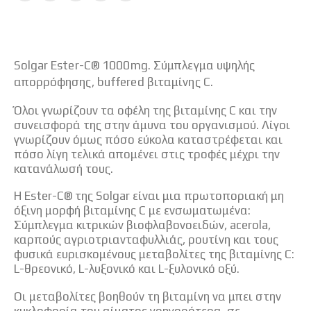
Solgar Ester-C® 1000mg. Σύμπλεγμα υψηλής
απορρόφησης, buffered βιταμίνης C.
Όλοι γνωρίζουν τα οφέλη της βιταμίνης C και την
συνεισφορά της στην άμυνα του οργανισμού. Λίγοι
γνωρίζουν όμως πόσο εύκολα καταστρέφεται και
πόσο λίγη τελικά απομένει στις τροφές μέχρι την
κατανάλωσή τους.
Η Ester-C® της Solgar είναι μια πρωτοποριακή μη
όξινη μορφή βιταμίνης C με ενσωματωμένα:
Σύμπλεγμα κιτρικών βιοφλαβονοειδών, acerola,
καρπούς αγριοτριανταφυλλιάς, ρουτίνη και τους
φυσικά ευρισκομένους μεταβολίτες της βιταμίνης C:
L-θρεονικό, L-λυξονικό και L-ξυλονικό οξύ.
Οι μεταβολίτες βοηθούν τη βιταμίνη να μπει στην
κυκλοφορία του αίματος γρηγορότερα, σε