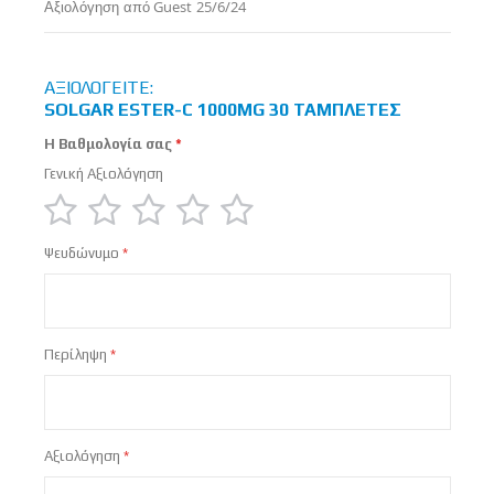
Δημοσιεύτηκε
Αξιολόγηση από
Guest
25/6/24
στις
ΑΞΙΟΛΟΓΕΊΤΕ:
SOLGAR ESTER-C 1000MG 30 ΤΑΜΠΛΕΤΕΣ
Η Βαθμολογία σας
Γενική Αξιολόγηση
1
2
3
4
5
Ψευδώνυμο
star
stars
stars
stars
stars
Περίληψη
Αξιολόγηση