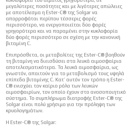
μεγαλύτερες ποσότητες και με λιγότερες απώλειες
με αποτέλεσμα η Ester-C® της Solgar να
απορροφάται περίπου τέσσερις φορές
περισσότερο, να ενεργοποιείται δύο φορές
γρηγορότερα και να παραμένει στην κυκλοφορία
δύο φορές περισσότερο σε σχέση με την κανονική
βιταμίνη C.
Επιπρόσθετα, οι μεταβολίτες της Ester-C® βοηθούν
τη βιταμίνη να διεισδύσει στα λευκά αιμοσφαίρια
αποτελεσματικότερα. Τα λευκά αιμοσφαίρια, ως
γνωστόν, απαιτούν για το μεταβολισμό τους υψηλά
επίπεδα βιταμίνης C. Κατ’ αυτόν τον τρόπο η Ester-
C® ενισχύει τον καίριο ρόλο των λευκών
αιμοσφαιρίων, τον οποίο έχουν στο ανοσοποιητικό
σύστημα. Το συμπλήρωμα διατροφής Ester-C® της
Solgar είναι πολύ χρήσιμο για την πρόληψη των
κρυολογημάτων.
H Ester-C® της Solgar: