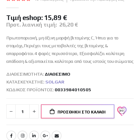
εικόνων
100
100
% of
Tιμή eshop:
15,89 €
Προτ. λιανική τιμή:
26,20 €
Πρωτοποριακή, μη όξινη μορφή βιταμίνης C, Ήπια για το
στομάχι,Περιέχει τους μεταβολιτές της βιταμίνης &
απορροφάται 4 φορές περισσότερο, Εξασφαλίζει καλύτερη
απόδοση & αξιοποιείται καλύτερα από τους ιστούς του σώματος
ΔΙΑΘΕΣΙΜΌΤΗΤΑ:
ΔΙΑΘΈΣΙΜO
ΚΑΤΑΣΚΕΥΑΣΤΉΣ:
SOLGAR
ΚΩΔΙΚΌΣ ΠΡΟΪΌΝΤΟΣ
0033984010505
ΠΡΟΣΘΉΚΗ ΣΤΟ ΚΑΛΆΘΙ