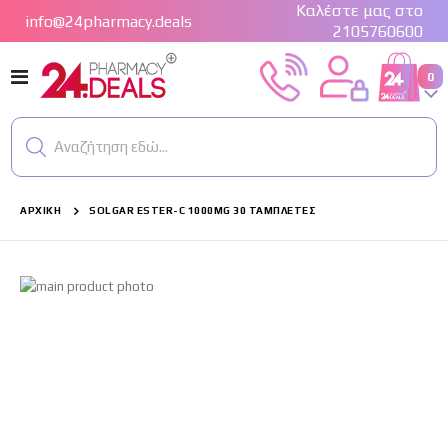
Καλέστε μας στο
info@24pharmacy.deals
2105760600
Εναλλαγή
στ
0
Cart
Πλοήγησης
Αναζήτηση εδώ...
ΑΡΧΙΚΉ
SOLGAR ESTER-C 1000MG 30 ΤΑΜΠΛΕΤΕΣ
Μετάβαση
στο
τέλος
της
συλλογής
εικόνων