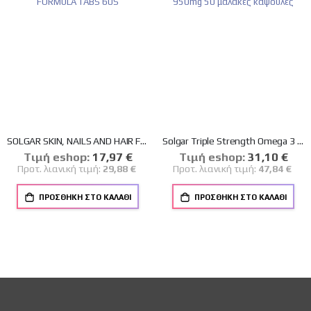
SOLGAR SKIN, NAILS AND HAIR FORMULA TABS 60S
Solgar Triple Strength Omega 3 950mg 50 μαλακές κάψουλες
Tιμή eshop:
Ειδική
17,97 €
Tιμή eshop:
Ειδική
31,10 €
Τιμή
Τιμή
Προτ. λιανική τιμή:
29,88 €
Προτ. λιανική τιμή:
47,84 €
ΠΡΟΣΘΉΚΗ ΣΤΟ ΚΑΛΆΘΙ
ΠΡΟΣΘΉΚΗ ΣΤΟ ΚΑΛΆΘΙ