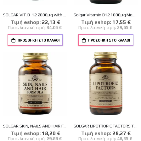
SOLGAR VIT. B-12 2000μg with B-Complex liquid 59ml
Solgar Vitamin B12 1000μg Μασώμενα Δισκία Βιταμίνη B12 για την Ομαλή Λειτουργία του Νευρικού Συστήματος, 100nuggets
Tιμή eshop:
Ειδική
22,13 €
Tιμή eshop:
Ειδική
17,55 €
Τιμή
Τιμή
Προτ. λιανική τιμή:
34,05 €
Προτ. λιανική τιμή:
29,65 €
ΠΡΟΣΘΉΚΗ ΣΤΟ ΚΑΛΆΘΙ
ΠΡΟΣΘΉΚΗ ΣΤΟ ΚΑΛΆΘΙ
SOLGAR SKIN, NAILS AND HAIR FORMULA TABS 60S
SOLGAR LIPOTROPIC FACTORS TABS 100S
Tιμή eshop:
Ειδική
18,20 €
Tιμή eshop:
Ειδική
28,27 €
Τιμή
Τιμή
Προτ. λιανική τιμή:
29,88 €
Προτ. λιανική τιμή:
48,55 €