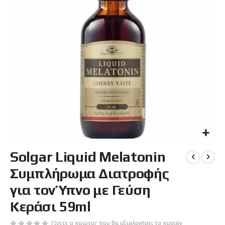
Μετάβαση
Solgar Liquid Melatonin
στην
αρχή
Συμπλήρωμα Διατροφής
της
συλλογής
για τον Ύπνο με Γεύση
εικόνων
Κεράσι 59ml
Γίνετε ο πρώτος που θα αξιολογήσει το προϊόν