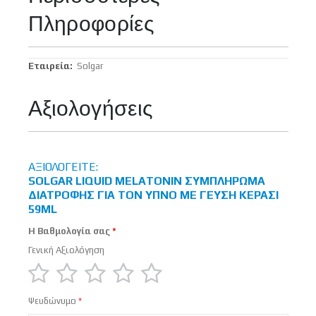
Πληροφορίες
Περισσότερες
Solgar
Πληροφορίες
Αξιολογήσεις
ΑΞΙΟΛΟΓΕΊΤΕ:
SOLGAR LIQUID MELATONIN ΣΥΜΠΛΉΡΩΜΑ
ΔΙΑΤΡΟΦΉΣ ΓΙΑ ΤΟΝ ΎΠΝΟ ΜΕ ΓΕΎΣΗ ΚΕΡΆΣΙ
59ML
Η Βαθμολογία σας
Γενική Αξιολόγηση
1
2
3
4
5
Ψευδώνυμο
star
stars
stars
stars
stars