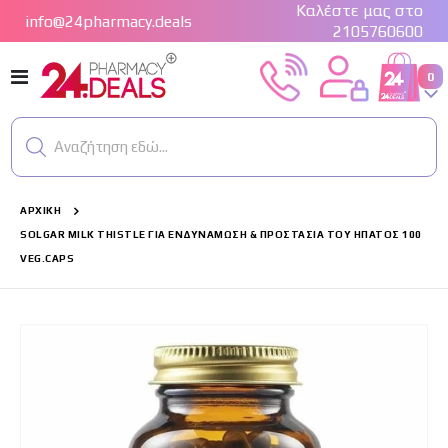
Καλέστε μας στο
info@24pharmacy.deals
2105760600
Εναλλαγή
στ
0
Cart
Πλοήγησης
Αναζήτηση εδώ...
ΑΡΧΙΚΉ
SOLGAR MILK THISTLE ΓΙΑ ΕΝΔΥΝΆΜΩΣΗ & ΠΡΟΣΤΑΣΊΑ ΤΟΥ ΉΠΑΤΟΣ 100
VEG.CAPS
Μετάβαση
στο
τέλος
της
συλλογής
εικόνων