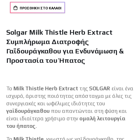
ΠΡΟΣΘΉΚΗ ΣΤΟ ΚΑΛΆΘΙ
Solgar Milk Thistle Herb Extract
Συμπλήρωμα Διατροφής
Γαϊδουράγκαθου για Ενδυνάμωση &
Προστασία του Ήπατος
Το
Milk
Thistle
Herb
Extract
της
SOLGAR
είναι ένα
ισχυρό, άριστης ποιότητας απόσταγμα με όλες τις
συνεργιακές και ωφέλιμες ιδιότητες του
γαϊδουράγκαθου
που απαντώνται στη φύση και
είναι ιδιαίτερα χρήσιμο στην
ομαλή λειτουργία
του ήπατος
.
Το
Milk Thistle
, γνωστό ως γαϊδουράγκαθο, της