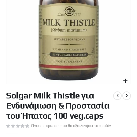
Μετάβαση
Solgar Milk Thistle για
στην
αρχή
Ενδυνάμωση & Προστασία
της
συλλογής
του Ήπατος 100 veg.caps
εικόνων
Γίνετε ο πρώτος που θα αξιολογήσει το προϊόν