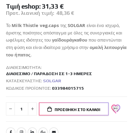
Tιμή eshop:
31,33 €
Προτ. λιανική τιμή:
48,36 €
Το
Milk
Thistle
veg
.
caps
της
SOLGAR
είναι ένα ισχυρό,
άριστης ποιότητας απόσταγμα με όλες τις συνεργιακές και
ωφέλιμες ιδιότητες του
γαϊδουράγκαθου
που απαντώνται
στη φύση και είναι ιδιαίτερα χρήσιμο στην
ομαλή λειτουργία
του ήπατος
.
ΔΙΑΘΕΣΙΜΌΤΗΤΑ:
ΔΙΑΘΈΣΙΜΟ / ΠΑΡΆΔΟΣΗ ΣΕ 1-3 ΗΜΈΡΕΣ
ΚΑΤΑΣΚΕΥΑΣΤΉΣ:
SOLGAR
ΚΩΔΙΚΌΣ ΠΡΟΪΌΝΤΟΣ
033984015715
ΠΡΟΣΘΉΚΗ ΣΤΟ ΚΑΛΆΘΙ