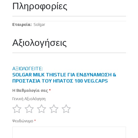
Πληροφορίες
Περισσότερες
Solgar
Πληροφορίες
Αξιολογήσεις
ΑΞΙΟΛΟΓΕΊΤΕ:
SOLGAR MILK THISTLE ΓΙΑ ΕΝΔΥΝΆΜΩΣΗ &
ΠΡΟΣΤΑΣΊΑ ΤΟΥ ΉΠΑΤΟΣ 100 VEG.CAPS
Η Βαθμολογία σας
Γενική Αξιολόγηση
1
2
3
4
5
Ψευδώνυμο
star
stars
stars
stars
stars