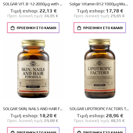
SOLGAR VIT. B-12 2000μg with B-Complex liquid 59ml
Solgar Vitamin B12 1000μg Μασώμενα Δισκία Βιταμίνη B12 για την Ομαλή Λειτουργία του Νευρικού Συστήματος, 100nuggets
Tιμή eshop:
Ειδική
22,13 €
Tιμή eshop:
Ειδική
17,78 €
Τιμή
Τιμή
Προτ. λιανική τιμή:
34,05 €
Προτ. λιανική τιμή:
29,65 €
ΠΡΟΣΘΉΚΗ ΣΤΟ ΚΑΛΆΘΙ
ΠΡΟΣΘΉΚΗ ΣΤΟ ΚΑΛΆΘΙ
SOLGAR SKIN, NAILS AND HAIR FORMULA TABS 60S
SOLGAR LIPOTROPIC FACTORS TABS 100S
Tιμή eshop:
Ειδική
18,20 €
Tιμή eshop:
Ειδική
28,96 €
Τιμή
Τιμή
Προτ. λιανική τιμή:
29,88 €
Προτ. λιανική τιμή:
48,55 €
ΠΡΟΣΘΉΚΗ ΣΤΟ ΚΑΛΆΘΙ
ΠΡΟΣΘΉΚΗ ΣΤΟ ΚΑΛΆΘΙ