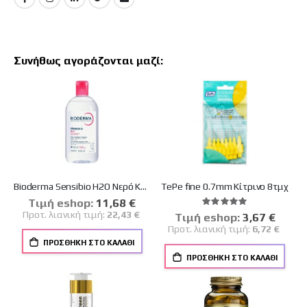
Συνήθως αγοράζονται μαζί:
Bioderma Sensibio H2O Νερό Καθαρισμού Micellaire για Πρόσωπο, Μάτια & Χείλη 500ml
TePe fine 0.7mm Κίτρινο 8τμχ
Tιμή eshop:
Ειδική
11,68 €
Βαθμολογία:
Τιμή
100%
Προτ. λιανική τιμή:
22,43 €
Tιμή eshop:
Ειδική
3,67 €
Τιμή
Προτ. λιανική τιμή:
6,72 €
ΠΡΟΣΘΉΚΗ ΣΤΟ ΚΑΛΆΘΙ
ΠΡΟΣΘΉΚΗ ΣΤΟ ΚΑΛΆΘΙ