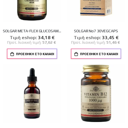
SOLGAR META-FLEX GLUCOSAMINE HYALURONIC ACID CHONDR.MSM TABS 60S
SOLGAR No7 30VEGCAPS
Tιμή eshop:
Ειδική
34,18 €
Tιμή eshop:
Ειδική
33,45 €
Τιμή
Τιμή
Προτ. λιανική τιμή:
57,62 €
Προτ. λιανική τιμή:
51,46 €
ΠΡΟΣΘΉΚΗ ΣΤΟ ΚΑΛΆΘΙ
ΠΡΟΣΘΉΚΗ ΣΤΟ ΚΑΛΆΘΙ