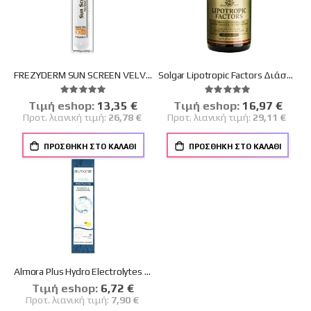
FREZYDERM SUN SCREEN VELVET FACE SPF 30 50ml
Solgar Lipotropic Factors Διάσπαση Των Διατροφικών Λιπών κι Έλεγχος Του Σωματικού Βάρους 50 Ταμπλέτες
Βαθμολογία:
Βαθμολογία:
100%
100%
Tιμή eshop:
Ειδική
13,35 €
Tιμή eshop:
Ειδική
16,97 €
Τιμή
Τιμή
Προτ. λιανική τιμή:
26,78 €
Προτ. λιανική τιμή:
29,11 €
ΠΡΟΣΘΉΚΗ ΣΤΟ ΚΑΛΆΘΙ
ΠΡΟΣΘΉΚΗ ΣΤΟ ΚΑΛΆΘΙ
Almora Plus Hydro Electrolytes με Γεύση Λεμόνι 20 Αναβράζοντα Δισκία
Tιμή eshop:
Ειδική
6,72 €
Τιμή
Προτ. λιανική τιμή:
7,90 €