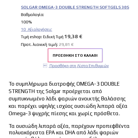
SOLGAR OMEGA-3 DOUBLE STRENGTH SOFTGELS 30S
Βαθμολογία:
100%
10
Αξιολογήσεις
19,38 €
Tιμή eshop:
Ειδική Τιμή
Προτ. λιανική τιμή:
29,81 €
ΠΡΟΣΘΉΚΗ ΣΤΟ ΚΑΛΆΘΙ
Προσθήκη στη Λίστα Επιθυμιών
Το συμπλήρωμα διατροφής OMEGA-3 DOUBLE
STRENGTH της Solgar προέρχεται από
συμπυκνωμένο λάδι ψαριών ανοικτής θαλάσσης
και παρέχει υψηλής ισχύος ουσιώδη λιπαρά οξέα
Omega-3 ψυχρής πίεσης και χωρίς πρόσθετα.
Τα ουσιώδη λιπαρά οξέα, παρέχουν προπεφθέντα
πολυακόρεστα EPA και DHA από λάδι ψαριών