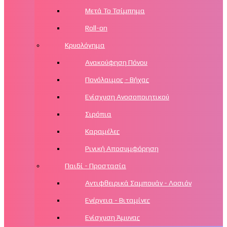
Μετά Το Τσίμπημα
Roll-on
Κρυολόγημα
Ανακούφηση Πόνου
Πονόλαιμος - Βήχας
Ενίσχυση Ανοσοποιητικού
Σιρόπια
Καραμέλες
Ρινική Αποσυμφόρηση
Παιδί - Προστασία
Αντιφθειρικά Σαμπουάν - Λοσιόν
Ενέργεια - Βιταμίνες
Ενίσχυση Άμυνας