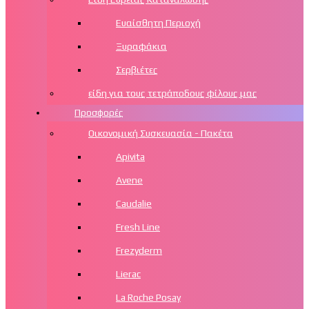
Ευαίσθητη Περιοχή
Ξυραφάκια
Σερβιέτες
είδη για τους τετράποδους φίλους μας
Προσφορές
Οικονομική Συσκευασία - Πακέτα
Apivita
Avene
Caudalie
Fresh Line
Frezyderm
Lierac
La Roche Posay