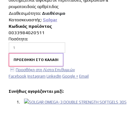
σύστημα,Είναι ωφέλιμα σε περιπτώσεις ημικρανιών &
ρευματοειδούς αρθρίτιδας
Διαθεσιμότητα:
Διαθέσιμo
Κατασκευαστής:
Solgar
Κωδικός προϊόντος
0033984020511
Ποσότητα:
ΠΡΟΣΘΉΚΗ ΣΤΟ ΚΑΛΆΘΙ
Προσθήκη στη Λίστα Επιθυμιών
Facebook
Instagram
LinkedIn
Google +
Email
Συνήθως αγοράζονται μαζί: