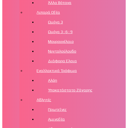
Άλλα Βότανα
Λιπαρά Οξέα
Ωμέγα 3
Ωμέγα 3 : 6 : 9
Μουρουνέλαιο
Νυχτολούλουδο
Διάφορα Ελαια
Εναλλακτικά Τρόφιμα
Αλόη
Υποκατάστατο Ζάχαρης
Αθλητές
Πρωτεΐνες
Αμινοξέα