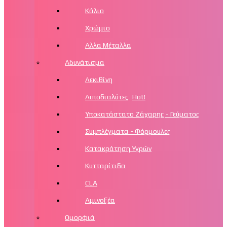
Κάλιο
Χρώμιο
Αλλα Μέταλλα
Αδυνάτισμα
Λεκιθίνη
Λιποδιαλύτες
Hot!
Υποκατάστατο Ζάχαρης - Γεύματος
Συμπλέγματα - Φόρμουλες
Κατακράτηση Υγρών
Κυτταρίτιδα
CLA
Αμινοξέα
Ομορφιά