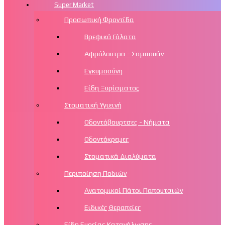
Super Market
Προσωπική Φροντίδα
Βρεφικά Γάλατα
Αφρόλουτρα - Σαμπουάν
Εγκυμοσύνη
Είδη Ξυρίσματος
Στοματική Υγιεινή
Οδοντόβουρτσες - Νήματα
Οδοντόκρεμες
Στοματικά Διαλύματα
Περιποίηση Ποδιών
Aνατομικοί Πάτοι Παπουτσιών
Ειδικές Θεραπείες
Είδη Ευρείας Κατανάλωσης