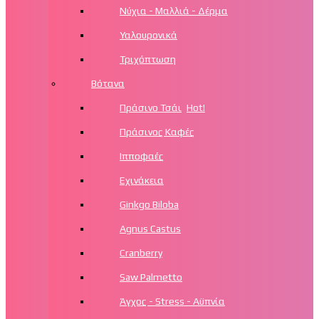
Νύχια - Μαλλιά - Δέρμα
Υαλουρονικά
Τριχόπτωση
Βότανα
Πράσινο Τσάι
Hot!
Πράσινος Καφές
Ιπποφαές
Εχινάκεια
Ginkgo Biloba
Agnus Castus
Cranberry
Saw Palmetto
Άγχος - Stress - Αϋπνία