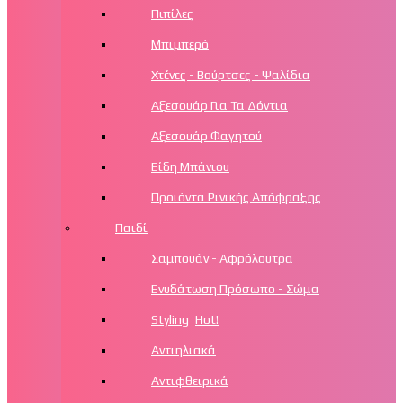
Πιπίλες
Μπιμπερό
Χτένες - Βούρτσες - Ψαλίδια
Αξεσουάρ Για Τα Δόντια
Αξεσουάρ Φαγητού
Είδη Μπάνιου
Προιόντα Ρινικής Απόφραξης
Παιδί
Σαμπουάν - Αφρόλουτρα
Ενυδάτωση Πρόσωπο - Σώμα
Styling
Hot!
Αντιηλιακά
Αντιφθειρικά