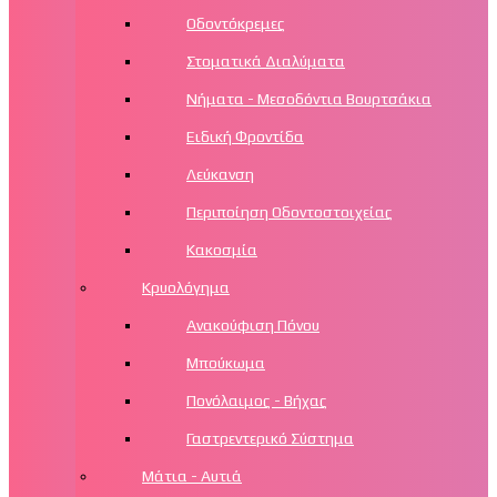
Οδοντόκρεμες
Στοματικά Διαλύματα
Νήματα - Μεσοδόντια Βουρτσάκια
Ειδική Φροντίδα
Λεύκανση
Περιποίηση Οδοντοστοιχείας
Κακοσμία
Κρυολόγημα
Ανακούφιση Πόνου
Μπούκωμα
Πονόλαιμος - Βήχας
Γαστρεντερικό Σύστημα
Μάτια - Αυτιά