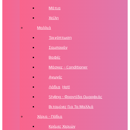
Μάτια
Χείλη
Μαλλιά
Τριχόπτωση
Σαμπουάν
Βαφές
Μάσκες - Conditioner
Αγωγές
Λάδια
Hot!
Styling - Φροντίδα Ομορφιάς
Βιταμίνες Για Τα Μαλλιά
Χέρια - Πόδια
Κρέμες Χεριών