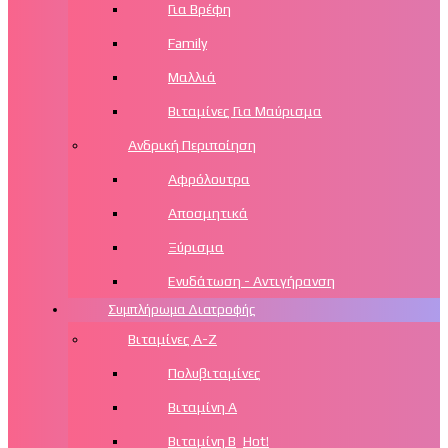
Για Βρέφη
Family
Μαλλιά
Βιταμίνες Για Μαύρισμα
Ανδρική Περιποίηση
Αφρόλουτρα
Αποσμητικά
Ξύρισμα
Ενυδάτωση - Αντιγήρανση
Συμπλήρωμα Διατροφής
Βιταμίνες Α-Ζ
Πολυβιταμίνες
Βιταμίνη Α
Βιταμίνη Β
Hot!