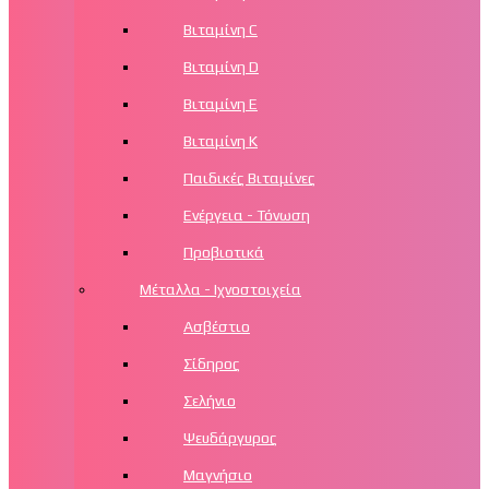
Βιταμίνη C
Βιταμίνη D
Βιταμίνη Ε
Βιταμίνη Κ
Παιδικές Βιταμίνες
Ενέργεια - Τόνωση
Προβιοτικά
Μέταλλα - Ιχνοστοιχεία
Ασβέστιο
Σίδηρος
Σελήνιο
Ψευδάργυρος
Μαγνήσιο