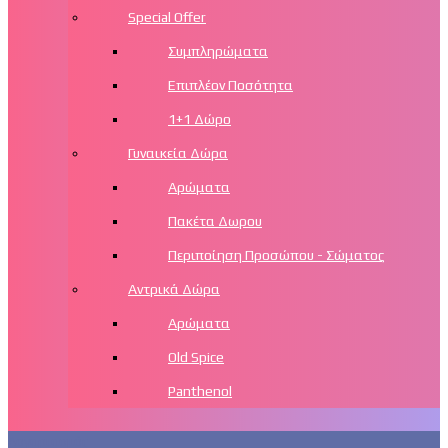
Special Offer
Συμπληρώματα
Επιπλέον Ποσότητα
1+1 Δώρο
Γυναικεία Δώρα
Αρώματα
Πακέτα Δωρου
Περιποίηση Προσώπου - Σώματος
Αντρικά Δώρα
Αρώματα
Old Spice
Panthenol
Λογαριασμός