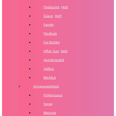
Πρόσωπο
Hot!
Σώμα
Hot!
Family
Παιδικά
Για Βρέφη
After Sun
Hot!
Autobrozant
Λάδια
Μαλλιά
Αντικουνουπικά
Γαλάκτωμα
Spray
Mousse