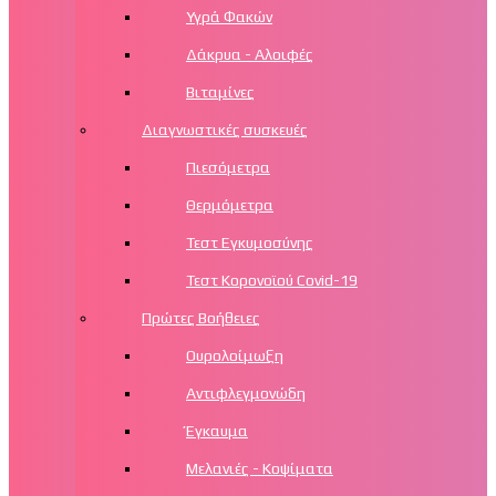
Υγρά Φακών
Δάκρυα - Αλοιφές
Βιταμίνες
Διαγνωστικές συσκευές
Πιεσόμετρα
Θερμόμετρα
Τεστ Εγκυμοσύνης
Τεστ Κορονοϊού Covid-19
Πρώτες Βοήθειες
Ουρολοίμωξη
Αντιφλεγμονώδη
Έγκαυμα
Μελανιές - Κοψίματα