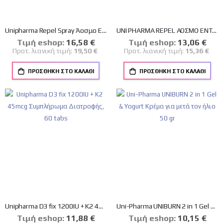
Unipharma Repel Spray Άοσμο Εντομοαπωθητικό Σπρέι 150ml
UNI PHARMA REPEL ΑΟΣΜΟ ΕΝΤΟΜΟΑΠΩΘΗΤΙΚΟ SPRAY ΜΕ ΥΑΛΟΥΡΟΝΙΚΟ 100ml
Tιμή eshop:
Ειδική
16,58 €
Tιμή eshop:
Ειδική
13,06 €
Τιμή
Τιμή
Προτ. λιανική τιμή:
19,50 €
Προτ. λιανική τιμή:
15,36 €
ΠΡΟΣΘΉΚΗ ΣΤΟ ΚΑΛΆΘΙ
ΠΡΟΣΘΉΚΗ ΣΤΟ ΚΑΛΆΘΙ
Unipharma D3 fix 1200IU + Κ2 45mcg Συμπλήρωμα Διατροφής, 60 tabs
Uni-Pharma UNIBURN 2 in 1 Gel & Yogurt Κρέμα για μετά τον ήλιο 50 gr
Tιμή eshop:
Ειδική
11,88 €
Tιμή eshop:
Ειδική
10,15 €
Τιμή
Τιμή