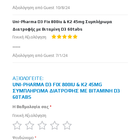
Δημοσιεύτηκε
Αξιολόγηση από
Guest
10/8/24
στις
Uni-Pharma D3 Fix 800iu & K2 45mg Συμπλήρωμα
Διατροφής με Βιταμίνη D3 60tabs
Γενική Αξιολόγηση
100%
*****
Δημοσιεύτηκε
Αξιολόγηση από
Guest
7/1/24
στις
ΑΞΙΟΛΟΓΕΊΤΕ:
UNI-PHARMA D3 FIX 800IU & K2 45MG
ΣΥΜΠΛΉΡΩΜΑ ΔΙΑΤΡΟΦΉΣ ΜΕ ΒΙΤΑΜΊΝΗ D3
60TABS
Η Βαθμολογία σας
Γενική Αξιολόγηση
1
2
3
4
5
Ψευδώνυμο