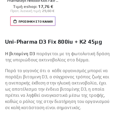
Pharmasept Heliodor Kids Face & Body Sun Spray Spf50 Παιδικό Αντηλιακό Spray Προσώπου & Σώματος 165g
Tιμή eshop:
Ειδική
17,76 €
Τιμή
Προτ. λιανική τιμή:
29,60 €
ΠΡΟΣΘΉΚΗ ΣΤΟ ΚΑΛΆΘΙ
Uni-Pharma D3 Fix 800iu + K2 45μg
Η βιταμίνη D3
παράγεται με τη φωτολυτική δράση
της υπεριώδους ακτινοβολίας στο δέρμα.
Παρά το γεγονός ότι ο κάθε οργανισμός μπορεί να
παράξει βιταμινη D3, ο σύγχρονος τρόπος ζωής και
η ανεπαρκής έκθεση στην ηλιακή ακτινοβολία, έχει
ως αποτέλεσμα την ένδεια βιταμίνης D3, η οποία
πρέπει να ληφθεί αναγκαστικά μέσω της τροφής,
καθώς ο ρόλος της στην διατήρηση του οργανισμού
σε καλή κατάσταση είναι σημαντικός.