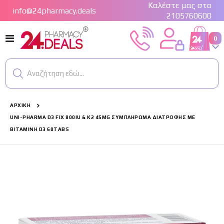
Καλέστε μας στο
info@24pharmacy.deals
2105760600
Εναλλαγή
0
Cart
Πλοήγησης
Αναζήτηση εδώ...
ΑΡΧΙΚΉ
UNI-PHARMA D3 FIX 800IU & K2 45MG ΣΥΜΠΛΉΡΩΜΑ ΔΙΑΤΡΟΦΉΣ ΜΕ
ΒΙΤΑΜΊΝΗ D3 60TABS
Μετάβαση
στο
τέλος
της
συλλογής
εικόνων