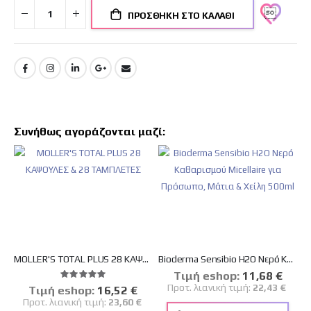
ΠΡΟΣΘΉΚΗ ΣΤΟ ΚΑΛΆΘΙ
Συνήθως αγοράζονται μαζί:
MOLLER'S TOTAL PLUS 28 ΚΑΨΟΥΛΕΣ & 28 ΤΑΜΠΛΕΤΕΣ
Bioderma Sensibio H2O Νερό Καθαρισμού Micellaire για Πρόσωπο, Μάτια & Χείλη 500ml
Tιμή eshop:
Ειδική
11,68 €
Βαθμολογία:
Τιμή
100%
Προτ. λιανική τιμή:
22,43 €
Tιμή eshop:
Ειδική
16,52 €
Τιμή
Προτ. λιανική τιμή:
23,60 €