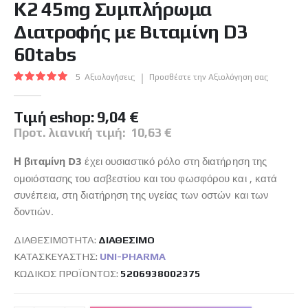
K2 45mg Συμπλήρωμα
της
συλλογής
Διατροφής με Βιταμίνη D3
εικόνων
60tabs
Βαθμολογία:
5
Αξιολογήσεις
Προσθέστε την Αξιολόγηση σας
100
100
% of
Tιμή eshop:
9,04 €
Προτ. λιανική τιμή:
10,63 €
Η βιταμίνη D3
έχει ουσιαστικό ρόλο στη διατήρηση της
ομοιόστασης του ασβεστίου και του φωσφόρου και , κατά
συνέπεια, στη διατήρηση της υγείας των οστών και των
δοντιών.
ΔΙΑΘΕΣΙΜΌΤΗΤΑ:
ΔΙΑΘΈΣΙΜO
ΚΑΤΑΣΚΕΥΑΣΤΉΣ:
UNI-PHARMA
ΚΩΔΙΚΌΣ ΠΡΟΪΌΝΤΟΣ
5206938002375