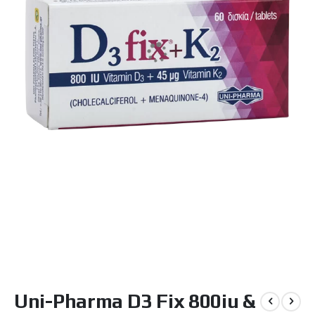
Μετάβαση
Uni-Pharma D3 Fix 800iu &
στην
αρχή