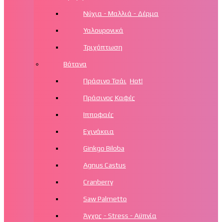
Νύχια - Μαλλιά - Δέρμα
Υαλουρονικά
Τριχόπτωση
Βότανα
Πράσινο Τσάι
Hot!
Πράσινος Καφές
Ιπποφαές
Εχινάκεια
Ginkgo Biloba
Agnus Castus
Cranberry
Saw Palmetto
Άγχος - Stress - Αϋπνία