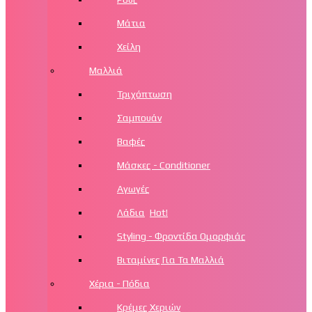
Μάτια
Χείλη
Μαλλιά
Τριχόπτωση
Σαμπουάν
Βαφές
Μάσκες - Conditioner
Αγωγές
Λάδια
Hot!
Styling - Φροντίδα Ομορφιάς
Βιταμίνες Για Τα Μαλλιά
Χέρια - Πόδια
Κρέμες Χεριών