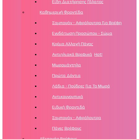
Είδη Διατήρησης Γάλατος
Καθημερινή Φροντίδα
Σαμπουάν - Αφρόλουτρα Για Βρέφη
Ενυδάτωση Προσώπου - Σώμα
Κρέμα Αλλαγή Πάνας
Αντιηλιακά Βρεφικά
Hot!
Μωρομάντηλα
Πρώτα Δόντια
Λάδια - Πούδρες Για Το Μωρό
Αντικουνουπικά
Ειδική Φροντιδά
Σαμπουάν - Αφρόλουτρα
Πάνες Βρέφους
Αξεσουάρ Βρέφους