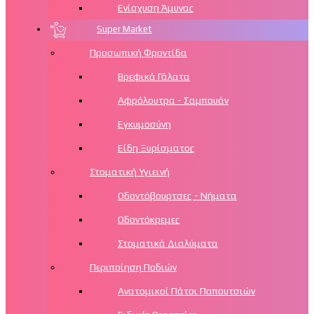
Ενίσχυση Άμυνας
Super Market
Προσωπική Φροντίδα
Βρεφικά Γάλατα
Αφρόλουτρα - Σαμπουάν
Εγκυμοσύνη
Είδη Ξυρίσματος
Στοματική Υγιεινή
Οδοντόβουρτσες - Νήματα
Οδοντόκρεμες
Στοματικά Διαλύματα
Περιποίηση Ποδιών
Aνατομικοί Πάτοι Παπουτσιών