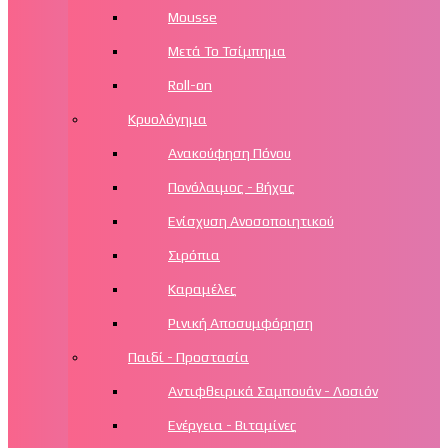
Mousse
Μετά Το Τσίμπημα
Roll-on
Κρυολόγημα
Ανακούφηση Πόνου
Πονόλαιμος - Βήχας
Ενίσχυση Ανοσοποιητικού
Σιρόπια
Καραμέλες
Ρινική Αποσυμφόρηση
Παιδί - Προστασία
Αντιφθειρικά Σαμπουάν - Λοσιόν
Ενέργεια - Βιταμίνες