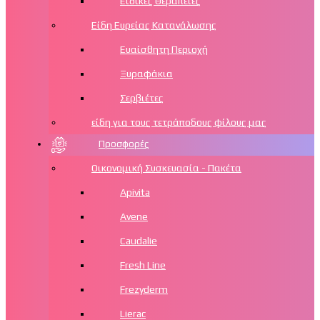
Ειδικές Θεραπείες
Είδη Ευρείας Κατανάλωσης
Ευαίσθητη Περιοχή
Ξυραφάκια
Σερβιέτες
είδη για τους τετράποδους φίλους μας
Προσφορές
Οικονομική Συσκευασία - Πακέτα
Apivita
Avene
Caudalie
Fresh Line
Frezyderm
Lierac