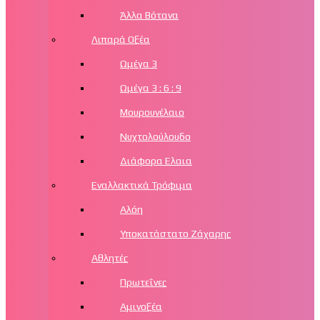
Άλλα Βότανα
Λιπαρά Οξέα
Ωμέγα 3
Ωμέγα 3 : 6 : 9
Μουρουνέλαιο
Νυχτολούλουδο
Διάφορα Ελαια
Εναλλακτικά Τρόφιμα
Αλόη
Υποκατάστατο Ζάχαρης
Αθλητές
Πρωτεΐνες
Αμινοξέα