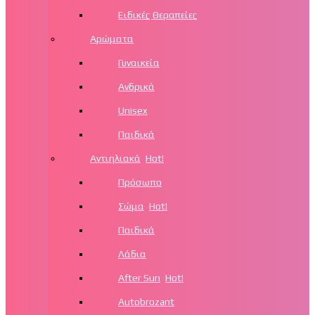
Ειδικές Θεραπείες
Αρώματα
Γυναικεία
Ανδρικά
Unisex
Παιδικά
Αντιηλιακά
Hot!
Πρόσωπο
Σώμα
Hot!
Παιδικά
Λάδια
After Sun
Hot!
Autobrozant