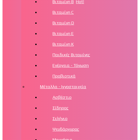
Βιταμίνη Β
Hot!
Βιταμίνη C
Βιταμίνη D
Βιταμίνη Ε
Βιταμίνη Κ
Παιδικές Βιταμίνες
Ενέργεια - Τόνωση
Προβιοτικά
Μέταλλα - Ιχνοστοιχεία
Ασβέστιο
Σίδηρος
Σελήνιο
Ψευδάργυρος
Μαγνήσιο