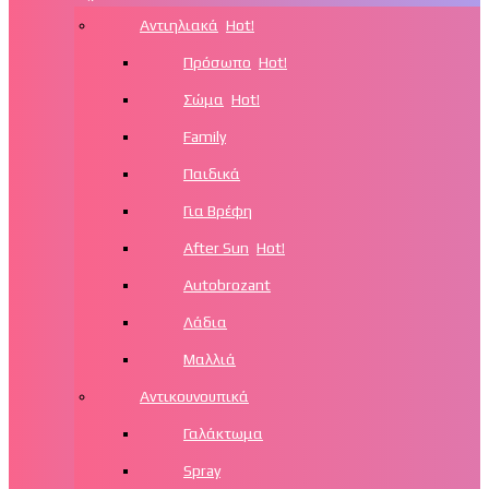
Αντιηλιακά
Hot!
Πρόσωπο
Hot!
Σώμα
Hot!
Family
Παιδικά
Για Βρέφη
After Sun
Hot!
Autobrozant
Λάδια
Μαλλιά
Αντικουνουπικά
Γαλάκτωμα
Spray