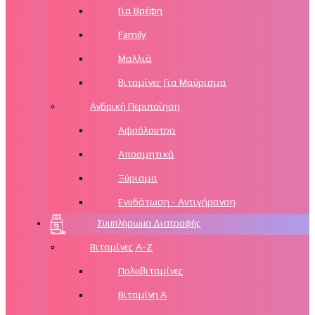
Για Βρέφη
Family
Μαλλιά
Βιταμίνες Για Μαύρισμα
Ανδρική Περιποίηση
Αφρόλουτρα
Αποσμητικά
Ξύρισμα
Ενυδάτωση - Αντιγήρανση
Συμπλήρωμα Διατροφής
Βιταμίνες Α-Ζ
Πολυβιταμίνες
Βιταμίνη Α