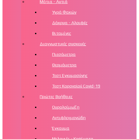
Μάτια - Αυτιά
Υγρά Φακών
Δάκρυα - Αλοιφές
Βιταμίνες
Διαγνωστικές συσκευές
Πιεσόμετρα
Θερμόμετρα
Τεστ Εγκυμοσύνης
Τεστ Κορονοϊού Covid-19
Πρώτες Βοήθειες
Ουρολοίμωξη
Αντιφλεγμονώδη
Έγκαυμα
Μελανιές - Κοψίματα