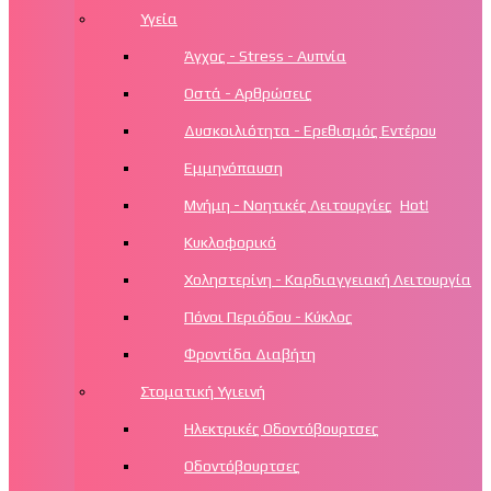
Υγεία
Άγχος - Stress - Αυπνία
Οστά - Αρθρώσεις
Δυσκοιλιότητα - Ερεθισμός Εντέρου
Εμμηνόπαυση
Μνήμη - Νοητικές Λειτουργίες
Hot!
Κυκλοφορικό
Χοληστερίνη - Καρδιαγγειακή Λειτουργία
Πόνοι Περιόδου - Κύκλος
Φροντίδα Διαβήτη
Στοματική Υγιεινή
Ηλεκτρικές Οδοντόβουρτσες
Οδοντόβουρτσες