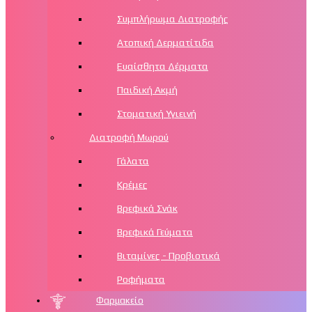
Συμπλήρωμα Διατροφής
Ατοπική Δερματίτιδα
Ευαίσθητα Δέρματα
Παιδική Ακμή
Στοματική Υγιεινή
Διατροφή Μωρού
Γάλατα
Κρέμες
Βρεφικά Σνάκ
Βρεφικά Γεύματα
Βιταμίνες - Προβιοτικά
Ροφήματα
Φαρμακείο