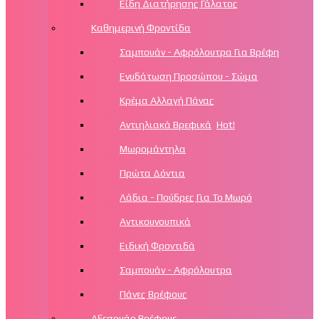
Είδη Διατήρησης Γάλατος
Καθημερινή Φροντίδα
Σαμπουάν - Αφρόλουτρα Για Βρέφη
Ενυδάτωση Προσώπου - Σώμα
Κρέμα Αλλαγή Πάνας
Αντιηλιακά Βρεφικά
Hot!
Μωρομάντηλα
Πρώτα Δόντια
Λάδια - Πούδρες Για Το Μωρό
Αντικουνουπικά
Ειδική Φροντιδά
Σαμπουάν - Αφρόλουτρα
Πάνες Βρέφους
Αξεσουάρ Βρέφους