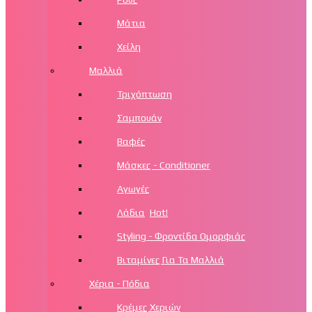
Μάτια
Χείλη
Μαλλιά
Τριχόπτωση
Σαμπουάν
Βαφές
Μάσκες - Conditioner
Αγωγές
Λάδια
Hot!
Styling - Φροντίδα Ομορφιάς
Βιταμίνες Για Τα Μαλλιά
Χέρια - Πόδια
Κρέμες Χεριών