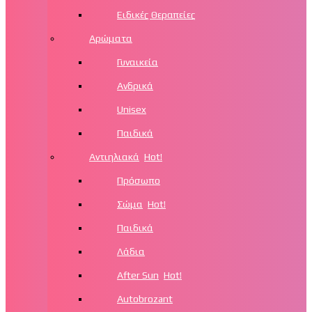
Ειδικές Θεραπείες
Αρώματα
Γυναικεία
Ανδρικά
Unisex
Παιδικά
Αντιηλιακά
Hot!
Πρόσωπο
Σώμα
Hot!
Παιδικά
Λάδια
After Sun
Hot!
Autobrozant