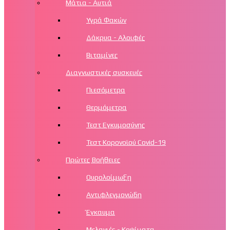
Μάτια - Αυτιά
Υγρά Φακών
Δάκρυα - Αλοιφές
Βιταμίνες
Διαγνωστικές συσκευές
Πιεσόμετρα
Θερμόμετρα
Τεστ Εγκυμοσύνης
Τεστ Κορονοϊού Covid-19
Πρώτες Βοήθειες
Ουρολοίμωξη
Αντιφλεγμονώδη
Έγκαυμα
Μελανιές - Κοψίματα