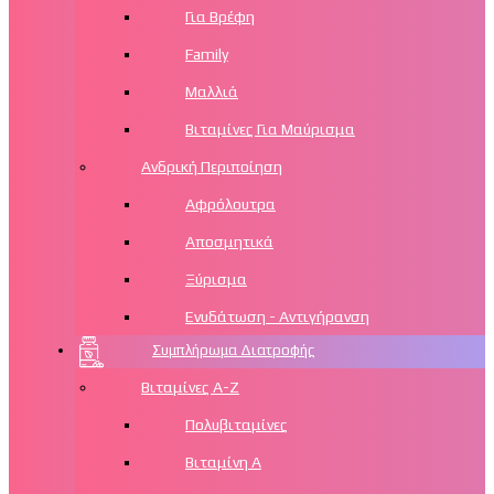
Για Βρέφη
Family
Μαλλιά
Βιταμίνες Για Μαύρισμα
Ανδρική Περιποίηση
Αφρόλουτρα
Αποσμητικά
Ξύρισμα
Ενυδάτωση - Αντιγήρανση
Συμπλήρωμα Διατροφής
Βιταμίνες Α-Ζ
Πολυβιταμίνες
Βιταμίνη Α