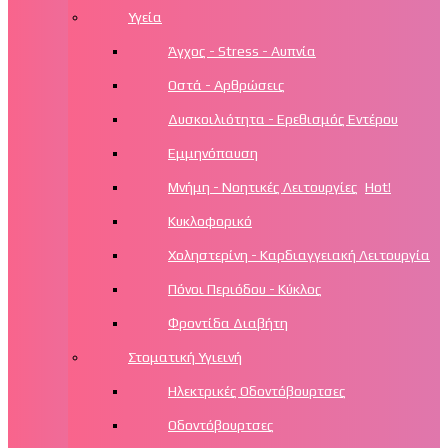
Υγεία
Άγχος - Stress - Αυπνία
Οστά - Αρθρώσεις
Δυσκοιλιότητα - Ερεθισμός Εντέρου
Εμμηνόπαυση
Μνήμη - Νοητικές Λειτουργίες
Hot!
Κυκλοφορικό
Χοληστερίνη - Καρδιαγγειακή Λειτουργία
Πόνοι Περιόδου - Κύκλος
Φροντίδα Διαβήτη
Στοματική Υγιεινή
Ηλεκτρικές Οδοντόβουρτσες
Οδοντόβουρτσες