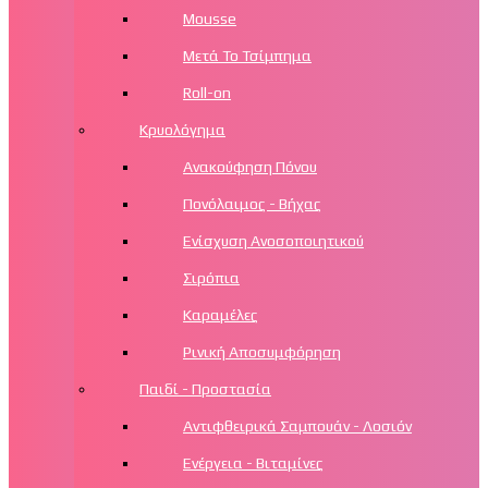
Mousse
Μετά Το Τσίμπημα
Roll-on
Κρυολόγημα
Ανακούφηση Πόνου
Πονόλαιμος - Βήχας
Ενίσχυση Ανοσοποιητικού
Σιρόπια
Καραμέλες
Ρινική Αποσυμφόρηση
Παιδί - Προστασία
Αντιφθειρικά Σαμπουάν - Λοσιόν
Ενέργεια - Βιταμίνες