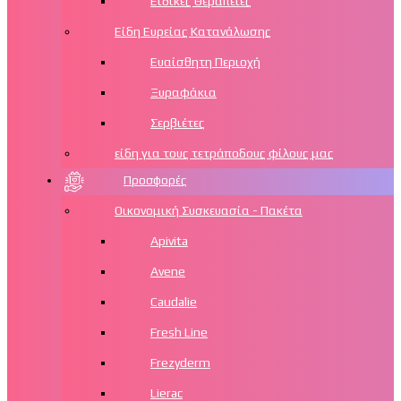
Ειδικές Θεραπείες
Είδη Ευρείας Κατανάλωσης
Ευαίσθητη Περιοχή
Ξυραφάκια
Σερβιέτες
είδη για τους τετράποδους φίλους μας
Προσφορές
Οικονομική Συσκευασία - Πακέτα
Apivita
Avene
Caudalie
Fresh Line
Frezyderm
Lierac