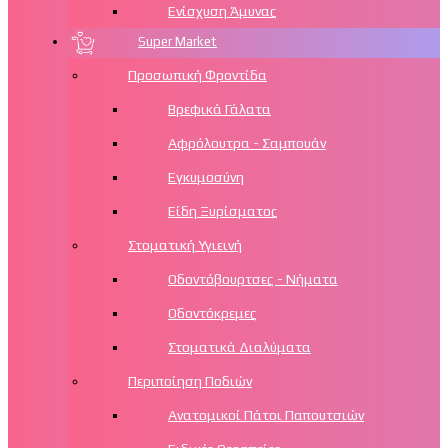
Ενίσχυση Άμυνας
Super Market
Προσωπική Φροντίδα
Βρεφικά Γάλατα
Αφρόλουτρα - Σαμπουάν
Εγκυμοσύνη
Είδη Ξυρίσματος
Στοματική Υγιεινή
Οδοντόβουρτσες - Νήματα
Οδοντόκρεμες
Στοματικά Διαλύματα
Περιποίηση Ποδιών
Aνατομικοί Πάτοι Παπουτσιών