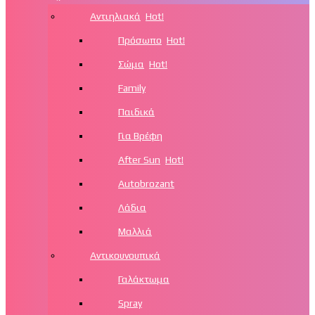
Αντιηλιακά
Hot!
Πρόσωπο
Hot!
Σώμα
Hot!
Family
Παιδικά
Για Βρέφη
After Sun
Hot!
Autobrozant
Λάδια
Μαλλιά
Αντικουνουπικά
Γαλάκτωμα
Spray