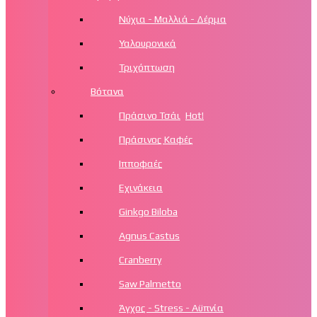
Νύχια - Μαλλιά - Δέρμα
Υαλουρονικά
Τριχόπτωση
Βότανα
Πράσινο Τσάι
Hot!
Πράσινος Καφές
Ιπποφαές
Εχινάκεια
Ginkgo Biloba
Agnus Castus
Cranberry
Saw Palmetto
Άγχος - Stress - Αϋπνία