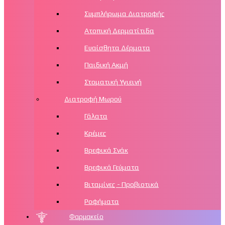
Συμπλήρωμα Διατροφής
Ατοπική Δερματίτιδα
Ευαίσθητα Δέρματα
Παιδική Ακμή
Στοματική Υγιεινή
Διατροφή Μωρού
Γάλατα
Κρέμες
Βρεφικά Σνάκ
Βρεφικά Γεύματα
Βιταμίνες - Προβιοτικά
Ροφήματα
Φαρμακείο