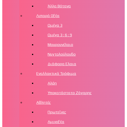
Άλλα Βότανα
Λιπαρά Οξέα
Ωμέγα 3
Ωμέγα 3 : 6 : 9
Μουρουνέλαιο
Νυχτολούλουδο
Διάφορα Ελαια
Εναλλακτικά Τρόφιμα
Αλόη
Υποκατάστατο Ζάχαρης
Αθλητές
Πρωτεΐνες
Αμινοξέα