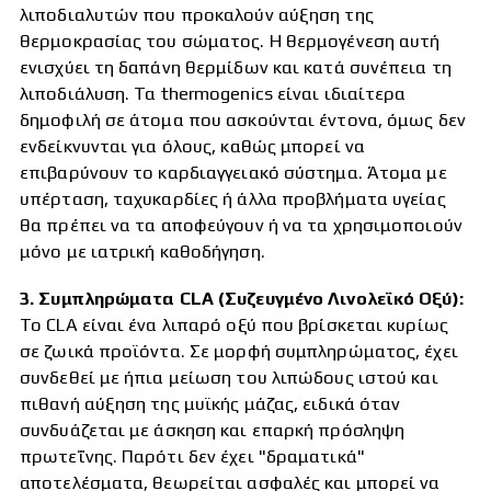
λιποδιαλυτών που προκαλούν αύξηση της
θερμοκρασίας του σώματος. Η θερμογένεση αυτή
ενισχύει τη δαπάνη θερμίδων και κατά συνέπεια τη
λιποδιάλυση. Τα thermogenics είναι ιδιαίτερα
δημοφιλή σε άτομα που ασκούνται έντονα, όμως δεν
ενδείκνυνται για όλους, καθώς μπορεί να
επιβαρύνουν το καρδιαγγειακό σύστημα. Άτομα με
υπέρταση, ταχυκαρδίες ή άλλα προβλήματα υγείας
θα πρέπει να τα αποφεύγουν ή να τα χρησιμοποιούν
μόνο με ιατρική καθοδήγηση.
3. Συμπληρώματα CLA (Συζευγμένο Λινολεϊκό Οξύ):
Το CLA είναι ένα λιπαρό οξύ που βρίσκεται κυρίως
σε ζωικά προϊόντα. Σε μορφή συμπληρώματος, έχει
συνδεθεί με ήπια μείωση του λιπώδους ιστού και
πιθανή αύξηση της μυϊκής μάζας, ειδικά όταν
συνδυάζεται με άσκηση και επαρκή πρόσληψη
πρωτεΐνης. Παρότι δεν έχει "δραματικά"
αποτελέσματα, θεωρείται ασφαλές και μπορεί να