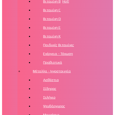
Βιταμίνη Β
Hot!
Βιταμίνη C
Βιταμίνη D
Βιταμίνη Ε
Βιταμίνη Κ
Παιδικές Βιταμίνες
Ενέργεια - Τόνωση
Προβιοτικά
Μέταλλα - Ιχνοστοιχεία
Ασβέστιο
Σίδηρος
Σελήνιο
Ψευδάργυρος
Μαγνήσιο