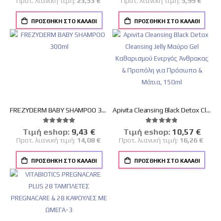
Προτ. λιανική τιμή:
23,53 €
Προτ. λιανική τιμή:
5,99 €
ΠΡΟΣΘΉΚΗ ΣΤΟ ΚΑΛΆΘΙ
ΠΡΟΣΘΉΚΗ ΣΤΟ ΚΑΛΆΘΙ
FREZYDERM BABY SHAMPOO 300ml
Apivita Cleansing Black Detox Cleansing Jelly Μαύρο Gel Καθαρισμού Ενεργός Άνθρακας & Προπόλη για Πρόσωπο & Μάτια, 150ml
Βαθμολογία:
Βαθμολογία:
100%
97%
Tιμή eshop:
Ειδική
9,43 €
Tιμή eshop:
Ειδική
10,57 €
Τιμή
Τιμή
Προτ. λιανική τιμή:
14,08 €
Προτ. λιανική τιμή:
16,26 €
ΠΡΟΣΘΉΚΗ ΣΤΟ ΚΑΛΆΘΙ
ΠΡΟΣΘΉΚΗ ΣΤΟ ΚΑΛΆΘΙ