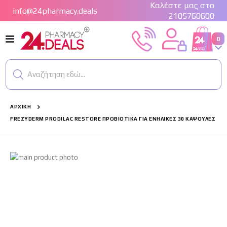
Καλέστε μας στο
info@24pharmacy.deals
2105760600
Εναλλαγή
στ
0
Cart
Πλοήγησης
Αναζήτηση εδώ...
ΑΡΧΙΚΉ
FREZYDERM PRODILAC RESTORE ΠΡΟΒΙΟΤΙΚΑ ΓΙΑ ΕΝΗΛΙΚΕΣ 30 ΚΑΨΟΥΛΕΣ
Μετάβαση
στο
τέλος
της
συλλογής
εικόνων