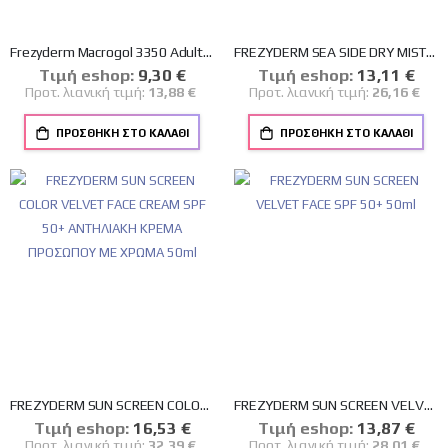
Frezyderm Macrogol 3350 Adults Συμπλήρωμα σε Σκόνη για Δυσκοιλιότητα 20 φακελάκια
FREZYDERM SEA SIDE DRY MIST SPF50+ ΑΝΤΗΛΙΑΚΟ SPRAY ΣΩΜΑΤΟΣ 300ml
Tιμή eshop:
Ειδική
9,30 €
Tιμή eshop:
Ειδική
13,11 €
Τιμή
Τιμή
Προτ. λιανική τιμή:
13,88 €
Προτ. λιανική τιμή:
26,16 €
ΠΡΟΣΘΉΚΗ ΣΤΟ ΚΑΛΆΘΙ
ΠΡΟΣΘΉΚΗ ΣΤΟ ΚΑΛΆΘΙ
FREZYDERM SUN SCREEN COLOR VELVET FACE CREAM SPF 50+ ΑΝΤΗΛΙΑΚΗ ΚΡΕΜΑ ΠΡΟΣΩΠΟΥ ΜΕ ΧΡΩΜΑ 50ml
FREZYDERM SUN SCREEN VELVET FACE SPF 50+ 50ml
Tιμή eshop:
Ειδική
16,53 €
Tιμή eshop:
Ειδική
13,87 €
Τιμή
Τιμή
Προτ. λιανική τιμή:
32,39 €
Προτ. λιανική τιμή:
28,01 €