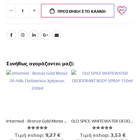
ΠΡΟΣΘΉΚΗ ΣΤΟ ΚΑΛΆΘΙ
Συνήθως αγοράζονται μαζί:
Intermed - Bronze Gold Monoi Oil Λάδι Πολλαπλών Χρήσεων, 200ml
OLD SPICE WHITEWATER DEODORANT BODY SPRAY 150ml
Βαθμολογία:
Βαθμολογία:
100%
100%
Tιμή eshop:
Ειδική
9,27 €
Tιμή eshop:
Ειδική
3,53 €
Τιμή
Τιμή