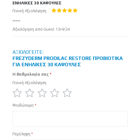
ΕΝΗΛΙΚΕΣ 30 ΚΑΨΟΥΛΕΣ
Γενική Αξιολόγηση
100%
*****
Δημοσιεύτηκε
Αξιολόγηση από
Guest
13/4/24
στις
ΑΞΙΟΛΟΓΕΊΤΕ:
FREZYDERM PRODILAC RESTORE ΠΡΟΒΙΟΤΙΚΑ
ΓΙΑ ΕΝΗΛΙΚΕΣ 30 ΚΑΨΟΥΛΕΣ
Η Βαθμολογία σας
Γενική Αξιολόγηση
1
2
3
4
5
Ψευδώνυμο
star
stars
stars
stars
stars
Περίληψη