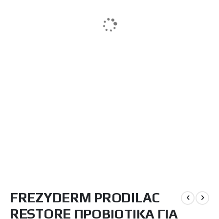
Μετάβαση
FREZYDERM PRODILAC
στην
αρχή
RESTORE ΠΡΟΒΙΟΤΙΚΑ ΓΙΑ
της