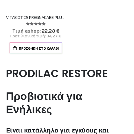
VITABIOTICS PREGNACARE PLUS 28 ΤΑΜΠΛΕΤΕΣ PREGNACARE & 28 ΚΑΨΟΥΛΕΣ ΜΕ ΩΜΕΓΑ-3
Βαθμολογία:
100%
Tιμή eshop:
Ειδική
22,28 €
Τιμή
Προτ. λιανική τιμή:
34,27 €
ΠΡΟΣΘΉΚΗ ΣΤΟ ΚΑΛΆΘΙ
PRODILAC RESTORE
Προβιοτικά για
Ενήλικες
Είναι κατάλληλο για εγκύους και