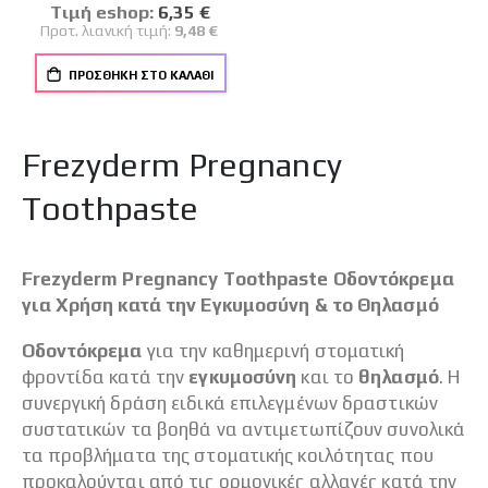
100%
Tιμή eshop:
Ειδική
6,35 €
Τιμή
Προτ. λιανική τιμή:
9,48 €
ΠΡΟΣΘΉΚΗ ΣΤΟ ΚΑΛΆΘΙ
Frezyderm Pregnancy
Toothpaste
Frezyderm Pregnancy Toothpaste Οδοντόκρεμα
για Χρήση κατά την Εγκυμοσύνη & το Θηλασμό
Οδοντόκρεμα
για την καθημερινή στοματική
φροντίδα κατά την
εγκυμοσύνη
και το
θηλασμό
. Η
συνεργική δράση ειδικά επιλεγμένων δραστικών
συστατικών τα βοηθά να αντιμετωπίζουν συνολικά
τα προβλήματα της στοματικής κοιλότητας που
προκαλούνται από τις ορμονικές αλλαγές κατά την