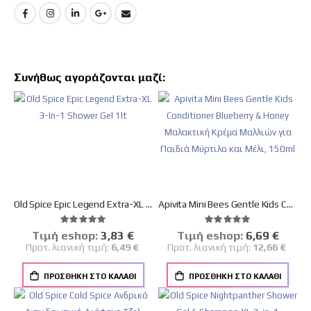
Συνήθως αγοράζονται μαζί:
Old Spice Epic Legend Extra-XL 3-In-1 Shower Gel 1lt
Apivita Mini Bees Gentle Kids Conditioner Blueberry & Honey Μαλακτική Κρέμα Μαλλιών για Παιδιά Μύρτιλο και Μέλι, 150ml
Βαθμολογία:
Βαθμολογία:
100%
100%
Tιμή eshop:
Ειδική
3,83 €
Tιμή eshop:
Ειδική
6,69 €
Τιμή
Τιμή
Προτ. λιανική τιμή:
6,49 €
Προτ. λιανική τιμή:
12,66 €
ΠΡΟΣΘΉΚΗ ΣΤΟ ΚΑΛΆΘΙ
ΠΡΟΣΘΉΚΗ ΣΤΟ ΚΑΛΆΘΙ