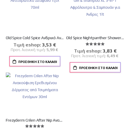
Old Spice Cold Spice Ανδρικό Αντιιδρωτικό Διάφανο Τζελ 70ml
Old Spice Nightpanther Shower Gel & Shampoo XL 3-in-1 Αφρόλουτρο & Σαμπουάν για Άνδρες 1lt
Tιμή eshop:
Ειδική
3,53 €
Βαθμολογία:
Τιμή
100%
Προτ. λιανική τιμή:
5,99 €
Tιμή eshop:
Ειδική
3,83 €
Τιμή
Προτ. λιανική τιμή:
6,49 €
ΠΡΟΣΘΉΚΗ ΣΤΟ ΚΑΛΆΘΙ
ΠΡΟΣΘΉΚΗ ΣΤΟ ΚΑΛΆΘΙ
Frezyderm Crilen After Nip Ανακούφιση Ερεθισμένου Δέρματος από Τσιμπήματα Εντόμων 30ml
Βαθμολογία: