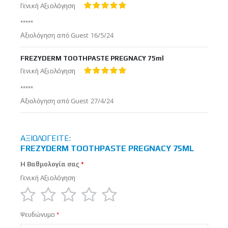
Γενική Αξιολόγηση
100%
*****
Δημοσιεύτηκε
Αξιολόγηση από
Guest
16/5/24
στις
FREZYDERM TOOTHPASTE PREGNACY 75ml
Γενική Αξιολόγηση
100%
*****
Δημοσιεύτηκε
Αξιολόγηση από
Guest
27/4/24
στις
ΑΞΙΟΛΟΓΕΊΤΕ:
FREZYDERM TOOTHPASTE PREGNACY 75ML
Η Βαθμολογία σας
Γενική Αξιολόγηση
1
2
3
4
5
Ψευδώνυμο
star
stars
stars
stars
stars