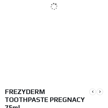
Μετάβαση
FREZYDERM
στην
αρχή
TOOTHPASTE PREGNACY
της
συλλογής
75ml