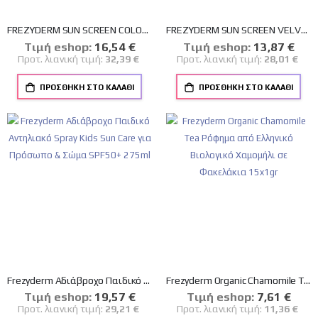
FREZYDERM SUN SCREEN COLOR VELVET FACE CREAM SPF 50+ ΑΝΤΗΛΙΑΚΗ ΚΡΕΜΑ ΠΡΟΣΩΠΟΥ ΜΕ ΧΡΩΜΑ 50ml
FREZYDERM SUN SCREEN VELVET FACE SPF 50+ 50ml
Tιμή eshop:
Ειδική
16,54 €
Tιμή eshop:
Ειδική
13,87 €
Τιμή
Τιμή
Προτ. λιανική τιμή:
32,39 €
Προτ. λιανική τιμή:
28,01 €
ΠΡΟΣΘΉΚΗ ΣΤΟ ΚΑΛΆΘΙ
ΠΡΟΣΘΉΚΗ ΣΤΟ ΚΑΛΆΘΙ
Frezyderm Αδιάβροχο Παιδικό Αντηλιακό Spray Kids Sun Care για Πρόσωπο & Σώμα SPF50+ 275ml
Frezyderm Organic Chamomile Tea Ρόφημα από Ελληνικό Βιολογικό Χαμομήλι σε Φακελάκια 15x1gr
Tιμή eshop:
Ειδική
19,57 €
Tιμή eshop:
Ειδική
7,61 €
Τιμή
Τιμή
Προτ. λιανική τιμή:
29,21 €
Προτ. λιανική τιμή:
11,36 €