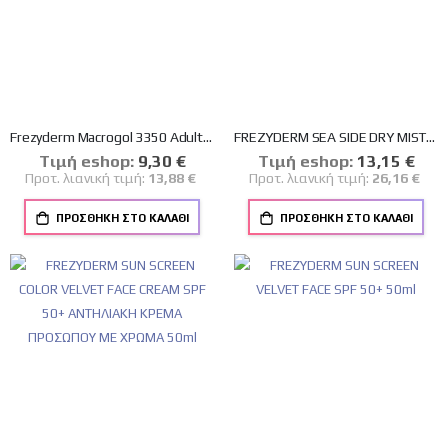
Frezyderm Macrogol 3350 Adults Συμπλήρωμα σε Σκόνη για Δυσκοιλιότητα 20 φακελάκια
FREZYDERM SEA SIDE DRY MIST SPF50+ ΑΝΤΗΛΙΑΚΟ SPRAY ΣΩΜΑΤΟΣ 300ml
Tιμή eshop:
Ειδική
9,30 €
Tιμή eshop:
Ειδική
13,15 €
Τιμή
Τιμή
Προτ. λιανική τιμή:
13,88 €
Προτ. λιανική τιμή:
26,16 €
ΠΡΟΣΘΉΚΗ ΣΤΟ ΚΑΛΆΘΙ
ΠΡΟΣΘΉΚΗ ΣΤΟ ΚΑΛΆΘΙ