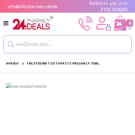
Καλέστε μας στο
info@24pharmacy.deals
2105760600
Εναλλαγή
στ
0
Cart
Πλοήγησης
Αναζήτηση εδώ...
ΑΡΧΙΚΉ
FREZYDERM TOOTHPASTE PREGNACY 75ML
Μετάβαση
στο
τέλος
της
συλλογής
εικόνων