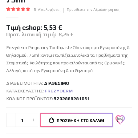
εικόνων
Βαθμολογία:
5
Αξιολογήσεις
Προσθέστε την Αξιολόγηση σας
100
100
% of
Tιμή eshop:
5,53 €
Προτ. λιανική τιμή:
8,26 €
Frezyderm Pregnancy Toothpaste Οδοντόκρεμα Εγκυμοσύνης &
Θηλασμού, 75ml : αντιμετωπίζει Συνολικά τα Προβλήματα της
Στοματικής Κοιλότητας που προκαλούνται από τις Ορμονικές
Αλλαγές κατά την Εγκυμοσύνη & το Θηλασμό
ΔΙΑΘΕΣΙΜΌΤΗΤΑ:
ΔΙΑΘΈΣΙΜO
ΚΑΤΑΣΚΕΥΑΣΤΉΣ:
FREZYDERM
ΚΩΔΙΚΌΣ ΠΡΟΪΌΝΤΟΣ
5202888281051
ΠΡΟΣΘΉΚΗ ΣΤΟ ΚΑΛΆΘΙ