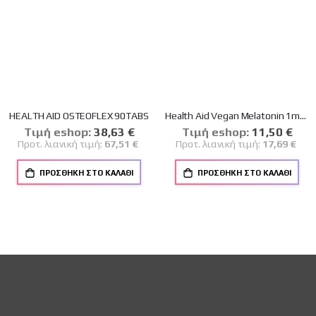
HEALTH AID OSTEOFLEX 90TABS
Health Aid Vegan Melatonin 1mg Συμπλήρωμα για τον Ύπνο 90 ταμπλέτες
Tιμή eshop:
Ειδική
38,63 €
Tιμή eshop:
Ειδική
11,50 €
Τιμή
Τιμή
Προτ. λιανική τιμή:
67,51 €
Προτ. λιανική τιμή:
17,69 €
ΠΡΟΣΘΉΚΗ ΣΤΟ ΚΑΛΆΘΙ
ΠΡΟΣΘΉΚΗ ΣΤΟ ΚΑΛΆΘΙ