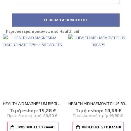
ΥΠΟΒΟΛΉ ΑΞΙΟΛΌΓΗΣΗΣ
Περισσότερα προϊόντα από Health aid
HEALTH AID MAGNESIUM BISGLYCINATE 375mg 60 TABLETS
HEALTH AID HAEMOVIT PLUS 30CAPS
Tιμή eshop:
Ειδική
15,28 €
Tιμή eshop:
Ειδική
10,68 €
Τιμή
Τιμή
Προτ. λιανική τιμή:
23,50 €
Προτ. λιανική τιμή:
19,50 €
ΠΡΟΣΘΉΚΗ ΣΤΟ ΚΑΛΆΘΙ
ΠΡΟΣΘΉΚΗ ΣΤΟ ΚΑΛΆΘΙ