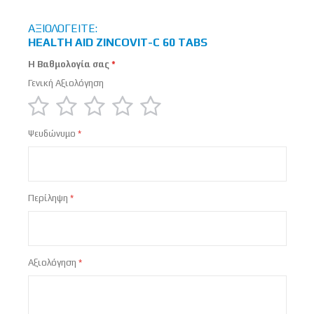
ΑΞΙΟΛΟΓΕΊΤΕ:
HEALTH AID ZINCOVIT-C 60 TABS
Η Βαθμολογία σας
Γενική Αξιολόγηση
1
2
3
4
5
Ψευδώνυμο
star
stars
stars
stars
stars
Περίληψη
Αξιολόγηση