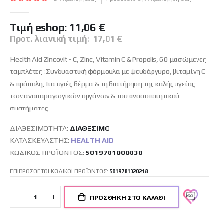
εικόνων
100
100
% of
Tιμή eshop:
11,06 €
Προτ. λιανική τιμή:
17,01 €
Health Aid Zincovit - C, Zinc, Vitamin C & Propolis, 60 μασώμενες
ταμπλέτες : Συνδυαστική φόρμουλα με ψευδάργυρο, βιταμίνη C
& πρόπολη, Για υγιές δέρμα & τη διατήρηση της καλής υγείας
των αναπαραγωγικών οργάνων & του ανοσοποιητικού
συστήματος
ΔΙΑΘΕΣΙΜΌΤΗΤΑ:
ΔΙΑΘΈΣΙΜO
ΚΑΤΑΣΚΕΥΑΣΤΉΣ:
HEALTH AID
ΚΩΔΙΚΌΣ ΠΡΟΪΌΝΤΟΣ
5019781000838
ΕΠΙΠΡΟΣΘΕΤΟΙ ΚΩΔΙΚΟΙ ΠΡΟΪΟΝΤΟΣ:
5019781020218
ΠΡΟΣΘΉΚΗ ΣΤΟ ΚΑΛΆΘΙ