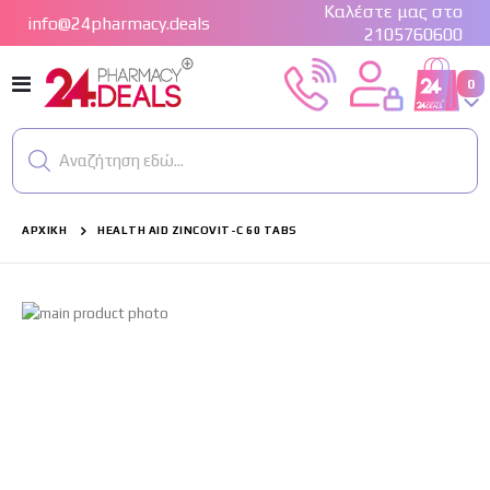
Καλέστε μας στο
info@24pharmacy.deals
2105760600
Εναλλαγή
στ
0
Cart
Πλοήγησης
Αναζήτηση εδώ...
ΑΡΧΙΚΉ
HEALTH AID ZINCOVIT-C 60 TABS
Μετάβαση
στο
τέλος
της
συλλογής
εικόνων